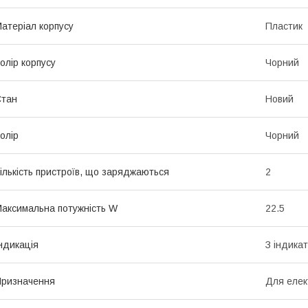
атеріал корпусу
Пластик
олір корпусу
Чорний
Стан
Новий
олір
Чорний
ількість пристроїв, що заряджаються
2
аксимальна потужність W
22.5
ндикація
З індика
ризначення
Для елек