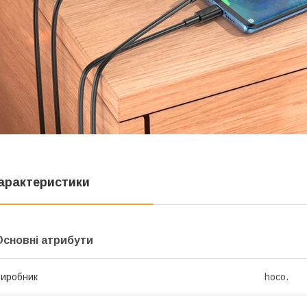
арактеристики
Основні атрибути
иробник
hoco.