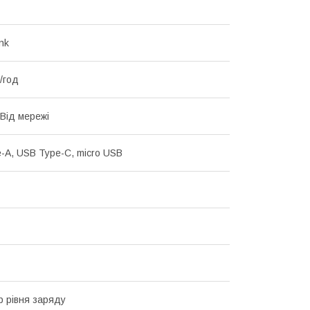
nk
/год
 Від мережі
-A, USB Type-C, micro USB
р рівня заряду