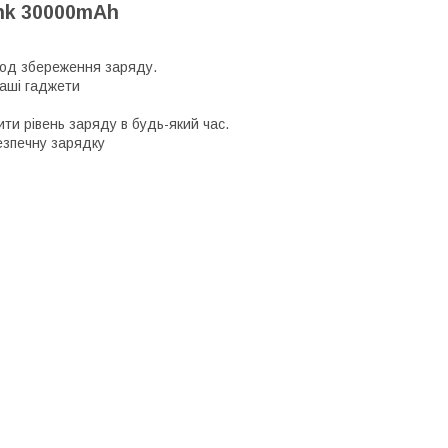
nk 30000mAh
іод збереження заряду.
ваші гаджети
ити рівень заряду в будь-який час.
безпечну зарядку