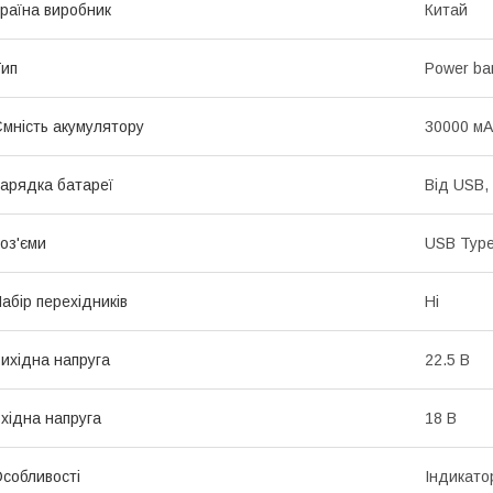
раїна виробник
Китай
ип
Power ba
мність акумулятору
30000 мА
арядка батареї
Від USB,
оз'єми
USB Type
абір перехідників
Ні
ихідна напруга
22.5 В
хідна напруга
18 В
собливості
Індикато