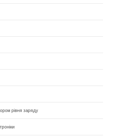
тором рівня заряду
троніки