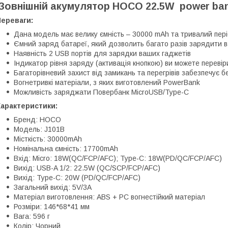
Зовнішній акумулятор HOCO 22.5W power ba
Переваги:
Дана модель має велику ємність – 30000 mAh та тривалий пер
Ємний заряд батареї, який дозволить багато разів зарядити 
Наявність 2 USB портів для зарядки ваших гаджетів
Індикатор рівня заряду (активація кнопкою) ви можете перевір
Багаторівневий захист від замикань та перегрівів забезпечує 
Вогнетривкі матеріали, з яких виготовлений PowerBank
Можливість заряджати Повербанк MicroUSB/Type-C
Характеристики:
Бренд: HOCO
Модель: J101B
Місткість: 30000mAh
Номінальна ємність: 17700mAh
Вхід: Micro: 18W(QC/FCP/AFC); Type-C: 18W(PD/QC/FCP/AFC)
Вихід: USB-A 1/2: 22.5W (QC/SCP/FCP/AFC)
Вихід: Type-C: 20W (PD/QC/FCP/AFC)
Загальний вихід: 5V/3A
Матеріал виготовлення: ABS + PC вогнестійкий матеріал
Розміри: 146*68*41 мм
Вага: 596 г
Колір: Чорний