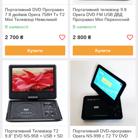
Портативний DVD Програвач
Портативний телевізор 9.8
7.8 дюймів Opera 758H Tv T2
Opera DVD FM USB ДВД
Міні Телевізор Невеликий
Програвач Міні Переносний
Автомобіль Опера
Телевізор для Автомобіля
В наявності
В наявності
Опера
2 700
2 800
₴
₴
Купити
Купити
Портативний Телевізор Т2
Портативний DVD-програвач
9,8" EVD NS-958 + USB + SD
Opera NS-998 с Т2 TV DVD