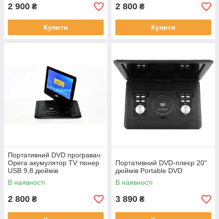
2 900
2 800
₴
₴
Купити
Купити
Портативний DVD програвач
Opera акумулятор TV тюнер
Портативний DVD-плеєр 20"
USB 9,8 дюймів
дюймів Portable DVD
В наявності
В наявності
2 800
3 890
₴
₴