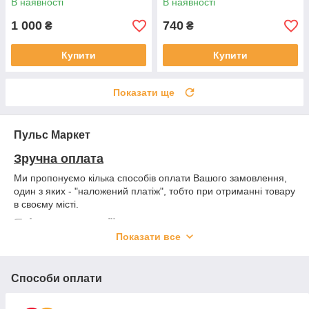
В наявності
В наявності
1 000
740
₴
₴
Купити
Купити
Показати ще
Пульс Маркет
Зручна оплата
Ми пропонуємо кілька способів оплати Вашого замовлення,
один з яких - "наложений платіж", тобто при отриманні товару
в своєму місті.
Якість продукції
Показати все
Всі представлені товари виключно від виробників і офіційних
імпортерів, про що свідчить сертифікати якості.
Допомога
Способи оплати
Ми відмінно знаємо свою продукцію і можемо надати будь-
яку консультацію, підібрати товар, запропонувати варіанти