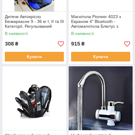
Дитяче Автокрісло
Магнітола Pioneer 4023 з
Безкаркасне 9 - 36 кг I, II та III
Екраном 4" Bluetooth -
Категорії, Регульований
Автомагнітола Блютус з
Розмір Автокрісла
Екраном + Безкоштовно
В наявності
В наявності
Пульт на Кермо
308
915
₴
₴
Купити
Купити