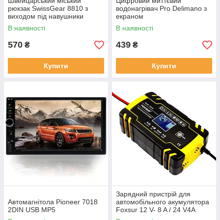
Швейцарський міський
Цифровий миттєвий
рюкзак SwissGear 8810 з
водонагрівач Pro Delimanо з
виходом під навушники
екраном
В наявності
В наявності
570
439
₴
₴
Купити
Купити
Зарядний пристрій для
Автомагнітола Pioneer 7018
автомобільного акумулятора
2DIN USB MP5
Foxsur 12 V- 8 A / 24 V4A