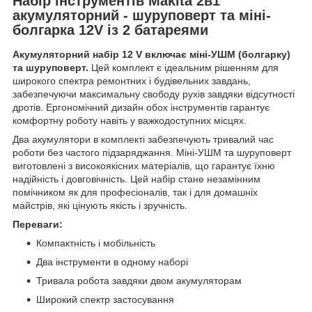
Набір інструментів Makita 2в1
акумуляторний - шуруповерт та міні-
болгарка 12V із 2 батареями
Акумуляторний набір 12 V включає міні-УШМ (болгарку)
та шуруповерт.
Цей комплект є ідеальним рішенням для
широкого спектра ремонтних і будівельних завдань,
забезпечуючи максимальну свободу рухів завдяки відсутності
дротів. Ергономічний дизайн обох інструментів гарантує
комфортну роботу навіть у важкодоступних місцях.
Два акумулятори в комплекті забезпечують тривалий час
роботи без частого підзаряджання. Міні-УШМ та шуруповерт
виготовлені з високоякісних матеріалів, що гарантує їхню
надійність і довговічність. Цей набір стане незамінним
помічником як для професіоналів, так і для домашніх
майстрів, які цінують якість і зручність.
Переваги:
Компактність і мобільність
Два інструменти в одному наборі
Тривала робота завдяки двом акумуляторам
Широкий спектр застосування