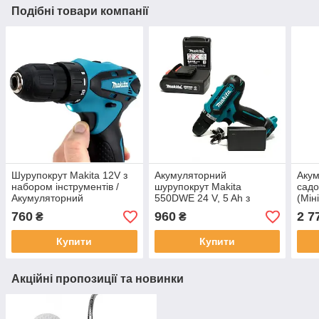
Подібні товари компанії
Шурупокрут Makita 12V з
Акумуляторний
Акум
набором інструментів /
шурупокрут Makita
садо
Акумуляторний
550DWE 24 V, 5 Ah з
(Мін
шурупокрут Макіта 12 В з
набором інструментів
Трим
760
960
2 7
₴
₴
набором біт у кейсі Дет
шурупокрут Макіта в кейсі
48V 
Купити
Купити
Акційні пропозиції та новинки