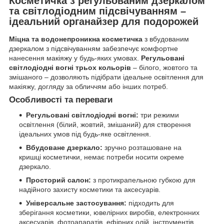
Косметичка з регульованим дзеркалом
та світлодіодним підсвічуванням –
ідеальний органайзер для подорожей
Міцна та водонепроникна косметичка
з вбудованим
дзеркалом з підсвічуванням забезпечує комфортне
нанесення макіяжу у будь-яких умовах.
Регульовані
світлодіодні вогні трьох кольорів
– білого, жовтого та
змішаного – дозволяють підібрати ідеальне освітлення для
макіяжу, догляду за обличчям або інших потреб.
Особливості та переваги
Регульовані світлодіодні вогні:
три режими
освітлення (білий, жовтий, змішаний) для створення
ідеальних умов під будь-яке освітлення.
Вбудоване дзеркало:
зручно розташоване на
кришці косметички, немає потреби носити окреме
дзеркало.
Просторий салон:
з протикрапельною губкою для
надійного захисту косметики та аксесуарів.
Універсальне застосування:
підходить для
зберігання косметики, ювелірних виробів, електронних
аксесуарів, фотоапаратів, ефірних олій, інструментів