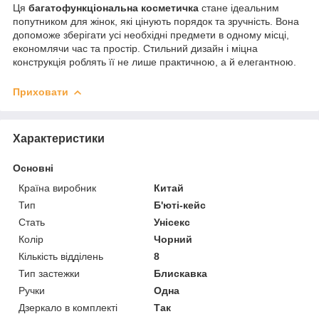
Ця
багатофункціональна косметичка
стане ідеальним
попутником для жінок, які цінують порядок та зручність. Вона
допоможе зберігати усі необхідні предмети в одному місці,
економлячи час та простір. Стильний дизайн і міцна
конструкція роблять її не лише практичною, а й елегантною.
Приховати
Характеристики
Основні
Країна виробник
Китай
Тип
Б'юті-кейс
Стать
Унісекс
Колір
Чорний
Кількість відділень
8
Тип застежки
Блискавка
Ручки
Одна
Дзеркало в комплекті
Так