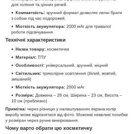
для гоління та цінних речей.
Компактність:
зручний формат дозволяє легко брати
з собою під час подорожей.
Місткість акумулятора:
2000 мАг для тривалої
роботи підсвічування.
Технічні характеристики
Назва товару:
косметичка
Матеріал:
ТПУ
Особливості:
універсальний, зручний, міцний
Світильник:
триколірне освітлення (білий, жовтий,
змішаний)
Місткість акумулятора:
2000 мАг
Розміри:
Довжина – 26 см, Ширина – 23 см, Висота –
10 см (приблизно)
Примітка:
через різницю у налаштуваннях екрана колір
виробу може відрізнятися від фото. Можливі невеликі похибки
у розмірах через ручне вимірювання.
Чому варто обрати цю косметичку