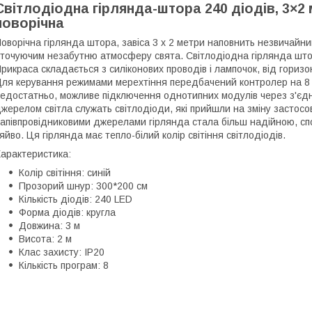
Світлодіодна гірлянда-штора 240 діодів, 3×2 
новорічна
оворічна гірлянда штора, завіса 3 х 2 метри наповнить незвичайн
точуючим незабутню атмосферу свята. Світлодіодна гірлянда штора 
рикраса складається з силіконових проводів і лампочок, від гори
ля керування режимами мерехтіння передбачений контролер на 8 
едостатньо, можливе підключення однотипних модулів через з'єдн
жерелом світла служать світлодіоди, які прийшли на зміну засто
апівпровідниковими джерелами гірлянда стала більш надійною, сп
яйво. Ця гірлянда має тепло-білий колір світіння світлодіодів.
арактеристика:
Колір світіння: синій
Прозорий шнур: 300*200 см
Кількість діодів: 240 LED
Форма діодів: кругла
Довжина: 3 м
Висота: 2 м
Клас захисту: IP20
Кількість програм: 8