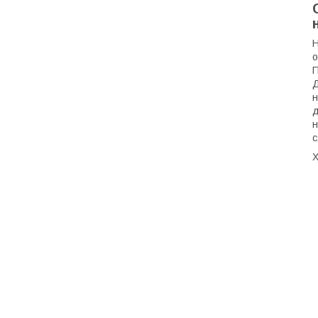
Н
о
П
Д
н
д
н
с
Х