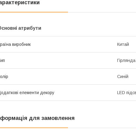
арактеристики
Основні атрибути
раїна виробник
Китай
ип
Гірлянда
олір
Синій
одаткові елементи декору
LED підс
нформація для замовлення