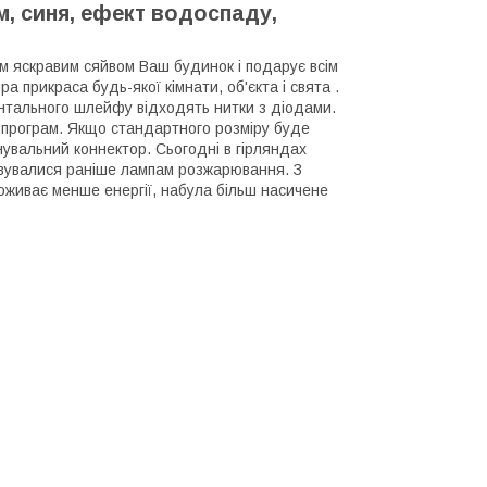
м, синя, ефект водоспаду,
им яскравим сяйвом Ваш будинок і подарує всім
прикраса будь-якої кімнати, об'єкта і свята .
зонтального шлейфу відходять нитки з діодами.
програм. Якщо стандартного розміру буде
увальний коннектор. Сьогодні в гірляндах
совувалися раніше лампам розжарювання. З
оживає менше енергії, набула більш насичене