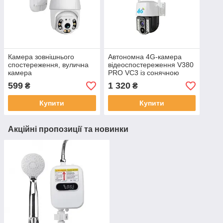
Камера зовнішнього
Автономна 4G-камера
спостереження, вулична
відеоспостереження V380
камера
PRO VC3 із сонячною
відеоспостереження V3
панеллю й акумулятором
599
1 320
₴
₴
wi-fi PTZ 3mp DC5V 1,5A
18650, 4 МП, поворотна
Купити
Купити
Акційні пропозиції та новинки