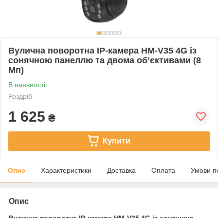
Вулична поворотна IP-камера HM-V35 4G із
сонячною панеллю та двома об’єктивами (8
Мп)
В наявності
Роздріб
1 625
₴
Купити
Опис
Характеристики
Доставка
Оплата
Умови п
Опис
Вулична поворотна IP-камера HM-V35 4G із сонячною