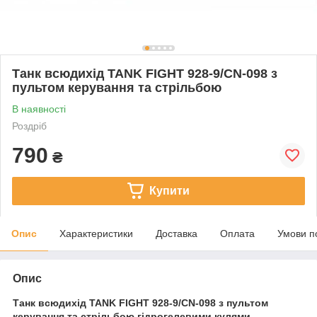
Танк всюдихід TANK FIGHT 928-9/CN-098 з
пультом керування та стрільбою
В наявності
Роздріб
790
₴
Купити
Опис
Характеристики
Доставка
Оплата
Умови п
Опис
Танк всюдихід TANK FIGHT 928-9/CN-098 з пультом
керування та стрільбою гідрогелевими кулями