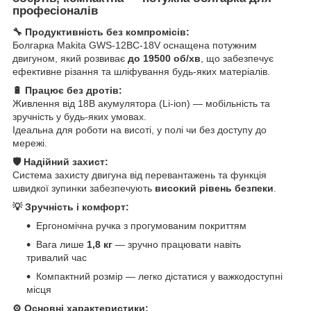
професіоналів
🔧 Продуктивність без компромісів:
Болгарка Makita GWS-12BC-18V оснащена потужним
двигуном, який розвиває
до 19500 об/хв
, що забезпечує
ефективне різання та шліфування будь-яких матеріалів.
🔋 Працює без дротів:
Живлення від 18В акумулятора (Li-ion) — мобільність та
зручність у будь-яких умовах.
Ідеальна для роботи на висоті, у полі чи без доступу до
мережі.
🛡️ Надійний захист:
Система захисту двигуна від перевантажень та функція
швидкої зупинки забезпечують
високий рівень безпеки
.
💡 Зручність і комфорт:
Ергономічна ручка з прогумованим покриттям
Вага лише
1,8 кг
— зручно працювати навіть
тривалий час
Компактний розмір — легко дістатися у важкодоступні
місця
⚙️ Основні характеристики: