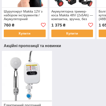
Шурупокрут Makita 12V з
Акумуляторна тример-
Болг
набором інструментів /
коса Makita 48V (2х5Ah) —
куто
Акумуляторний
компактна, зручна, без
(48B
шурупокрут Макіта 12 В з
проводів
заря
760
1 375
1 6
₴
₴
набором біт у кейсі Дет
Купити
Купити
Акційні пропозиції та новинки
Електричний проточний