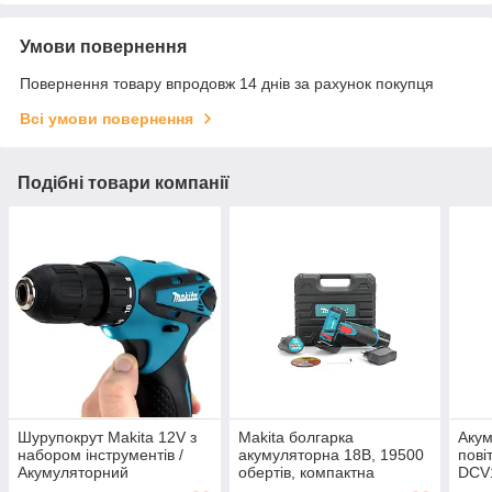
Умови повернення
Повернення товару впродовж 14 днів за рахунок покупця
Всі умови повернення
Подібні товари компанії
Шурупокрут Makita 12V з
Makita болгарка
Аку
набором інструментів /
акумуляторна 18В, 19500
пові
Акумуляторний
обертів, компактна
DCV1
шурупокрут Макіта 12 В з