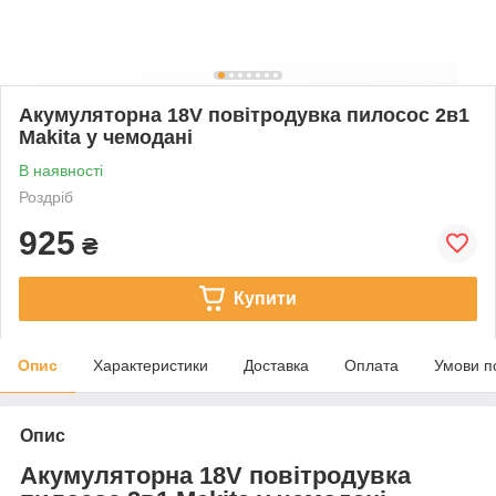
Акумуляторна 18V повітродувка пилосос 2в1
Makita у чемодані
В наявності
Роздріб
925
₴
Купити
Опис
Характеристики
Доставка
Оплата
Умови п
Опис
Акумуляторна 18V повітродувка