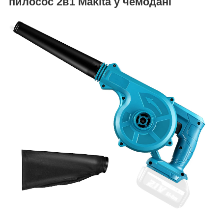
пилосос 2в1 Makita у чемодані