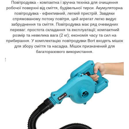
Повітродувка - компактна і зручна техніка для очищення
робочої поверхні від сміття, будівельної тирси. Акумуляторна
повітродувка - ефективний, легкий пристрій. Завдяки
спрямованому потоку повітря, цей агрегат легко видує
забруднення та сміття. Повітродувка має ряд очевидних
переваг: простота складання та експлуатації; компактний
розмір та невелика вага (2 кг); економія часу та сил на
прибирання. У комплектацію повітродувки Bort входять мішок
для збору сміття та насадка. Мішок призначений для
багаторазового використання.