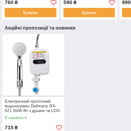
760
590
999
₴
₴
набором біт у кейсі Дет
Купити
Купити
Акційні пропозиції та новинки
Електричний проточний
водонагрівач Delimano RX-
021 3500 Вт з душем та LCD-
дисплеєм
В наявності
715
₴