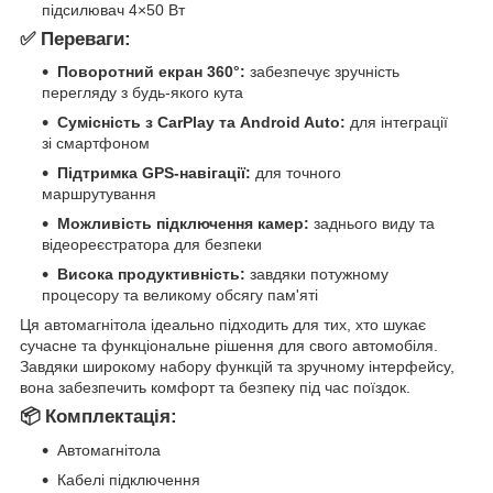
підсилювач 4×50 Вт
✅ Переваги:
Поворотний екран 360°:
забезпечує зручність
перегляду з будь-якого кута
Сумісність з CarPlay та Android Auto:
для інтеграції
зі смартфоном
Підтримка GPS-навігації:
для точного
маршрутування
Можливість підключення камер:
заднього виду та
відеореєстратора для безпеки
Висока продуктивність:
завдяки потужному
процесору та великому обсягу пам'яті
Ця автомагнітола ідеально підходить для тих, хто шукає
сучасне та функціональне рішення для свого автомобіля.
Завдяки широкому набору функцій та зручному інтерфейсу,
вона забезпечить комфорт та безпеку під час поїздок.
📦 Комплектація:
Автомагнітола
Кабелі підключення