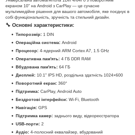
екраном 10" на Android з CarPlay — це сучасне
мультимедійне рішення для вашого автомобіля, яке поєднує в
собі функціональність, зручність та стильний дизайн.
🔧 Основні характеристики:
Типорозмір:
1 DIN
Операційна система:
Android
Процесор:
4-ядерний ARM Cortex A7, 1.5 GHz
Оперативна пам'ять:
4 ГБ DDR RAM
Вбудована пам'ять:
64 ГБ
Дисплей:
10.1" IPS HD, роздільна здатність 1024×600
Поворотний екран:
360°
Підтримка:
CarPlay, Android Auto
Бездротові інтерфейси:
Wi-Fi, Bluetooth
Навігація:
GPS
Підтримка камер:
заднього виду, відеореєстратора
USB-порти:
2
Аудіо:
4-полосний еквалайзер, вбудований