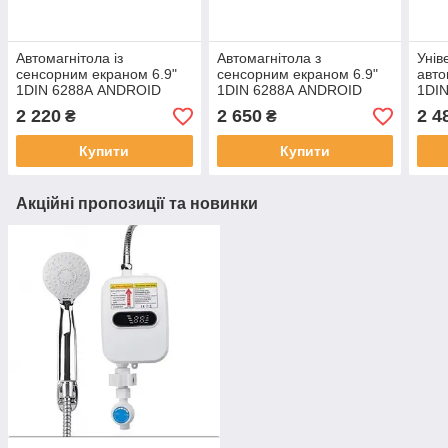
Автомагнітола із
Автомагнітола з
Унів
сенсорним екраном 6.9"
сенсорним екраном 6.9"
авто
1DIN 6288А ANDROID
1DIN 6288А ANDROID
1DIN
2/32GB із Carplay
4/64GB з Carplay
CarP
2 220
2 650
2 4
₴
₴
Купити
Купити
Акційні пропозиції та новинки