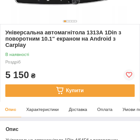
Універсальна автомагнітола 1313А 1Din з
поворотним 10.1" екраном на Android з
Carplay
В наявності
Роздріб
5 150
₴
Купити
Опис
Характеристики
Доставка
Оплата
Умови п
Опис
Універсальна автомагнітола 1Din 4/64Гб з поворотним