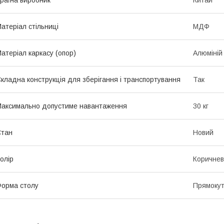
атеріал стільниці
МДФ
атеріал каркасу (опор)
Алюміній
кладна конструкція для зберігання і транспортування
Так
аксимально допустиме навантаження
30 кг
Стан
Новий
олір
Коричне
орма столу
Прямоку