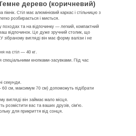
e Темне дерево (коричневий)
пікнік. Стіл має алюмінієвий каркас і стільницю з
егко розбирається і миється.
 у походах та на відпочинку — легкий, компактний
 ваш відпочинок. Це дуже зручний столик, що
У зібраному вигляді він має форму валізи і не
я на стіл — 40 кг.
я спеціальними кнопками-засувками. Під час
ні секунди.
 60 см, максимум 70 см) допоможуть підібрати
му вигляді він займає мало місця.
ть розмістити вас та ваших друзів, сім'ю.
льку для прикриття від сонця.