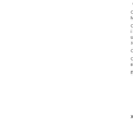
С
М
С
і
ш
з
С
О
в