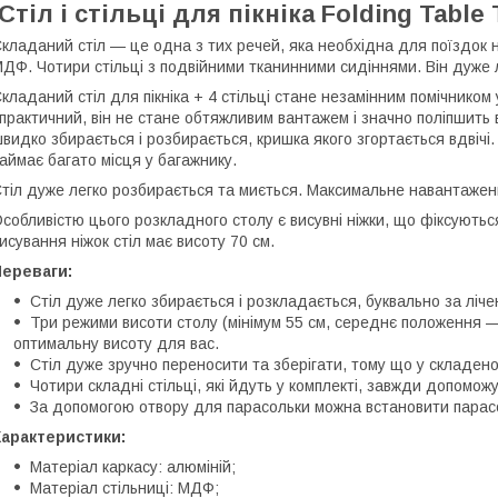
Стіл і стільці для пікніка Folding Tabl
кладаний стіл — це одна з тих речей, яка необхідна для поїздок на 
ДФ. Чотири стільці з подвійними тканинними сидіннями. Він дуже л
кладаний стіл для пікніка + 4 стільці стане незамінним помічником
 практичний, він не стане обтяжливим вантажем і значно поліпшить
видко збирається і розбирається, кришка якого згортається вдвічі. 
аймає багато місця у багажнику.
тіл дуже легко розбирається та миється. Максимальне навантаженн
собливістю цього розкладного столу є висувні ніжки, що фіксуютьс
исування ніжок стіл має висоту 70 см.
Переваги:
Стіл дуже легко збирається і розкладається, буквально за ліче
Три режими висоти столу (мінімум 55 см, середнє положення —
оптимальну висоту для вас.
Стіл дуже зручно переносити та зберігати, тому що у складено
Чотири складні стільці, які йдуть у комплекті, завжди допоможу
За допомогою отвору для парасольки можна встановити парасо
Характеристики:
Матеріал каркасу: алюміній;
Матеріал стільниці: МДФ;