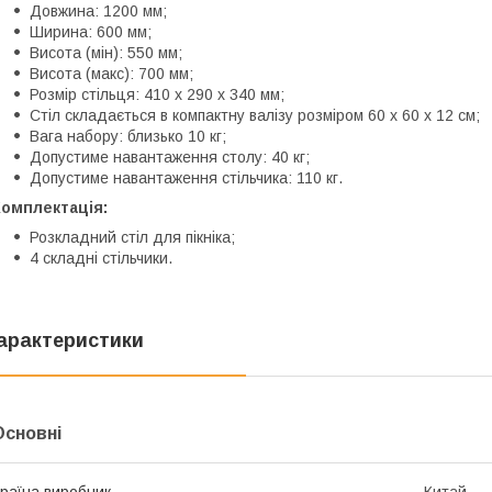
Довжина: 1200 мм;
Ширина: 600 мм;
Висота (мін): 550 мм;
Висота (макс): 700 мм;
Розмір стільця: 410 х 290 х 340 мм;
Стіл складається в компактну валізу розміром 60 х 60 х 12 см;
Вага набору: близько 10 кг;
Допустиме навантаження столу: 40 кг;
Допустиме навантаження стільчика: 110 кг.
Комплектація:
Розкладний стіл для пікніка;
4 складні стільчики.
арактеристики
Основні
раїна виробник
Китай