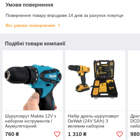
Умови повернення
Повернення товару впродовж 14 днів за рахунок покупця
Всі умови повернення
Подібні товари компанії
Шурупокрут Makita 12V з
Набір дриль-шуруповерт
Дрил
набором інструментів /
DeWalt (24V 5A/h) 3
DCD
Акумуляторний
великим набором
набо
шурупокрут Макіта 12 В з
інструментів 40шт
кейс
760
1 310
980
₴
₴
набором біт у кейсі Дет