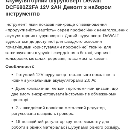
Акумуляторний шуруповерт DeWalt
DCF680Z2FA 12V 2АН Деволт з набором
інструментів
Інструмент, який показав найкраще співвідношення
«продуктивність-вартість» серед професійних ненаголошених
акумуляторних шуруповертів. Даний шуруповерт DeWALT
відноситься до доступної для швидкого освоєння
початківцями користувачами професійної техніки для
загвинчування шурупів і свердління в бетоні, чорних і
кольорових металах, деревині, пластмасі та камені.
Особливості:
Потужний 12V шуруповерт останнього покоління з
новими унікальними акумуляторами 2,0 Аг.
Дуже компактний, легкий і ергономічний дизайн, що
дає змогу використовувати інструмент в обмеженому
просторі.
2-х швидкісний повністю металевий редуктор,
регульована швидкість і реверс.
18-позиційний регулятор крутного моменту для
роботи в різних матеріалах і шурупами різного розміру.