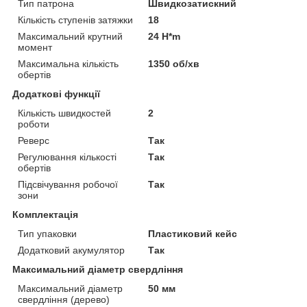
Тип патрона
Швидкозатискний
Кількість ступенів затяжки
18
Максимальний крутний
24 H*m
момент
Максимальна кількість
1350 об/хв
обертів
Додаткові функції
Кількість швидкостей
2
роботи
Реверс
Так
Регулювання кількості
Так
обертів
Підсвічування робочої
Так
зони
Комплектація
Тип упаковки
Пластиковий кейс
Додатковий акумулятор
Так
Максимальний діаметр свердління
Максимальний діаметр
50 мм
свердління (дерево)