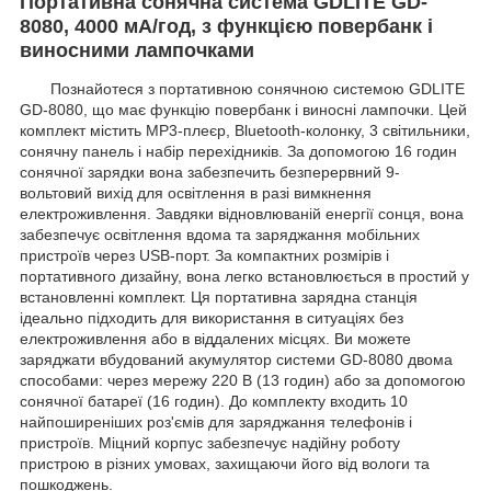
Портативна сонячна система GDLITE GD-
8080, 4000 мА/год, з функцією повербанк і
виносними лампочками
Познайотеся з портативною сонячною системою GDLITE
GD-8080, що має функцію повербанк і виносні лампочки. Цей
комплект містить MP3-плеєр, Bluetooth-колонку, 3 світильники,
сонячну панель і набір перехідників. За допомогою 16 годин
сонячної зарядки вона забезпечить безперервний 9-
вольтовий вихід для освітлення в разі вимкнення
електроживлення. Завдяки відновлюваній енергії сонця, вона
забезпечує освітлення вдома та заряджання мобільних
пристроїв через USB-порт. За компактних розмірів і
портативного дизайну, вона легко встановлюється в простий у
встановленні комплект. Ця портативна зарядна станція
ідеально підходить для використання в ситуаціях без
електроживлення або в віддалених місцях. Ви можете
заряджати вбудований акумулятор системи GD-8080 двома
способами: через мережу 220 В (13 годин) або за допомогою
сонячної батареї (16 годин). До комплекту входить 10
найпоширеніших роз'ємів для заряджання телефонів і
пристроїв. Міцний корпус забезпечує надійну роботу
пристрою в різних умовах, захищаючи його від вологи та
пошкоджень.