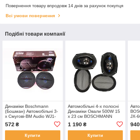
Повернення товару впродовж 14 днів за рахунок покупця
Всі умови повернення
Подібні товари компанії
Динаміки Boschmann
Автомобільні 4-х полосні
Авто
(Бошман) Автомобільні 3-
Динаміки Овали 500W 15
BOS
х Смугові-BM Audio WJ1-
х 23 см BOSCHMANN
JX-6
S55V3 (300W) Акустика 13
WJ1-S99V4 (Автоакустика
572
1 190
940
₴
₴
(см)
Колонки Бошман)
Купити
Купити