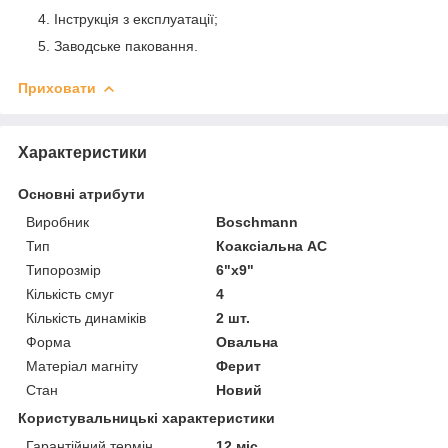
Інструкція з експлуатації;
Заводське паковання.
Приховати
Характеристики
Основні атрибути
Виробник
Boschmann
Тип
Коаксіальна АС
Типорозмір
6"х9"
Кількість смуг
4
Кількість динаміків
2 шт.
Форма
Овальна
Матеріал магніту
Ферит
Стан
Новий
Користувальницькі характеристики
Гарантійний термін
12 міс