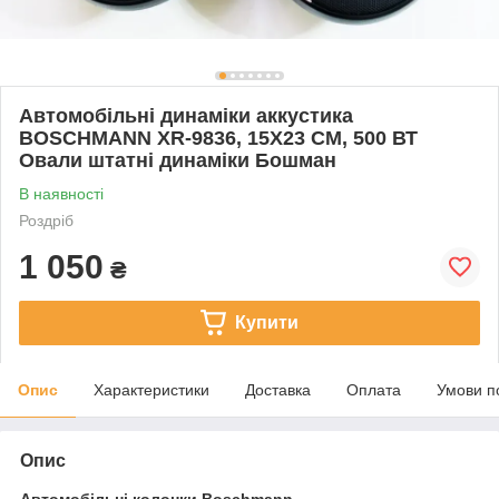
Автомобільні динаміки аккустика
BOSCHMANN XR-9836, 15Х23 СМ, 500 ВТ
Овали штатні динаміки Бошман
В наявності
Роздріб
1 050
₴
Купити
Опис
Характеристики
Доставка
Оплата
Умови п
Опис
Автомобільні колонки Boschmann.