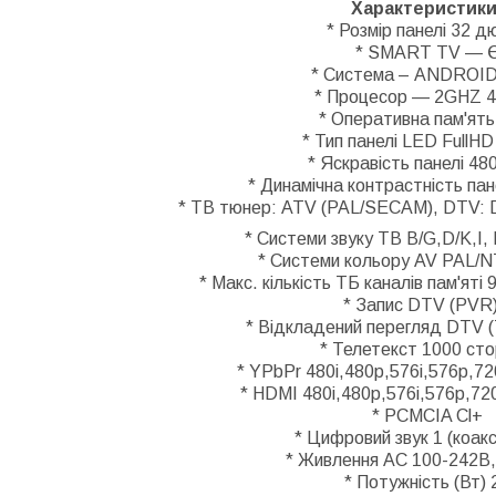
Характеристики
* Розмір панелі 32 д
* SMART TV — 
* Система – ANDROID
* Процесор — 2GHZ 4
* Оперативна пам'ять
* Тип панелі LED FullHD
* Яскравість панелі 48
* Динамічна контрастність пан
* ТВ тюнер: ATV (PAL/SECAM), DTV:
* Системи звуку ТВ B/G,D/K,I,
* Системи кольору AV PAL
* Макс. кількість ТБ каналів пам'яті
* Запис DTV (PVR)
* Відкладений перегляд DTV (
* Телетекст 1000 сто
* YPbPr 480i,480p,576i,576p,7
* HDMI 480i,480p,576i,576p,72
* PCMCIA Сl+
* Цифровий звук 1 (коакс
* Живлення AC 100-242B,
* Потужність (Вт) 