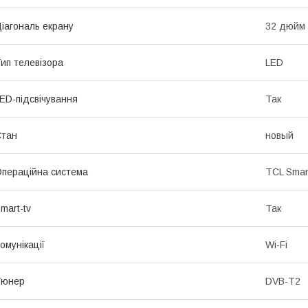
іагональ екрану
32 дюйм
ип телевізора
LED
ED-підсвічування
Так
Стан
новый
пераційна система
TCL Smar
mart-tv
Так
омунікації
Wi-Fi
Тюнер
DVB-T2