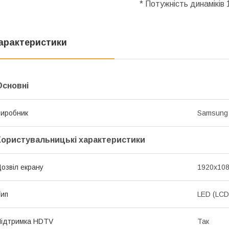
* Потужність динаміків 
арактеристики
Основні
иробник
Samsung
Користувальницькі характеристики
озвіл екрану
1920x108
ип
LED (LCD
ідтримка HDTV
Так