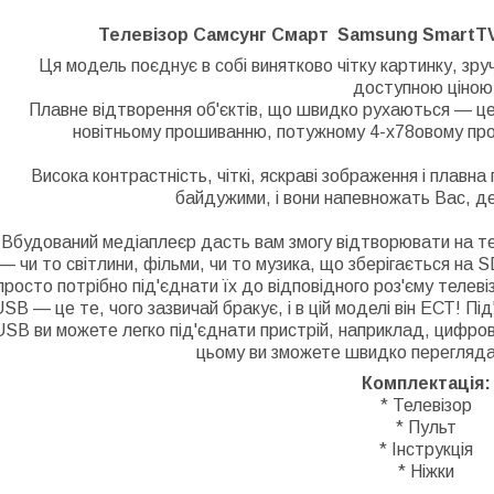
Телевізор Самсунг Смарт Samsung SmartTV S
Ця модель поєднує в собі винятково чітку картинку, зруч
доступною ціною
Плавне відтворення об'єктів, що швидко рухаються — це ф
новітньому прошиванню, потужному 4-х78овому проц
Висока контрастність, чіткі, яскраві зображення і плавна
байдужими, і вони напевножать Вас, де
Вбудований медіаплеєр дасть вам змогу відтворювати на те
— чи то світлини, фільми, чи то музика, що зберігається на
просто потрібно під'єднати їх до відповідного роз'єму телеві
SB — це те, чого зазвичай бракує, і в цій моделі він ЕСТ! П
USB ви можете легко під'єднати пристрій, наприклад, цифров
цьому ви зможете швидко перегляда
Комплектація:
* Телевізор
* Пульт
* Інструкція
* Ніжки