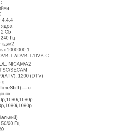
:
юйми
Є
 4.4.4
 ядра
 2 Gb
 240 Гц
0 кд/м2
елі 1000000:1
 DVB-T2/DVB-T/DVB-C
 L/L, NICAM/A2
/NTSC/SECAM
 99(ATV), 1200 (DTV)
 є
TimeShift) — є
рінок
20p,1080i,1080p
0p,1080i,1080p
іальний)
 50/60 Гц
20