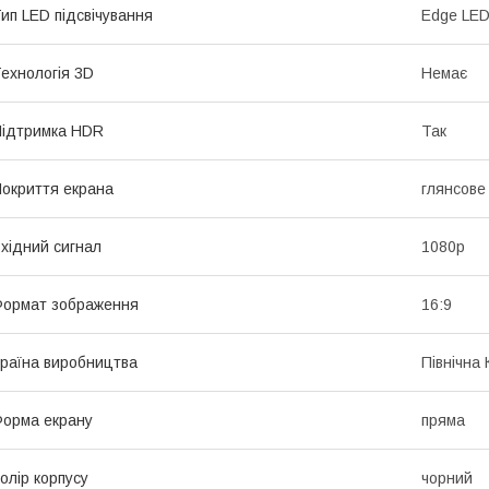
ип LED підсвічування
Edge LE
ехнологія 3D
Немає
ідтримка HDR
Так
окриття екрана
глянсове
хідний сигнал
1080p
ормат зображення
16:9
раїна виробництва
Північна
орма екрану
пряма
олір корпусу
чорний