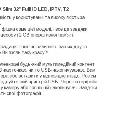
lim 32" FullHD LED, IPTV, T2
ність у користуванні та високу якість за
.
ішка саме цієї моделі, і все це завдяки
есору і 2 GB оперативної пам'яті.
 градація тонів не залишить ваших друзів
 Ви взяли таку красу?!
леекрані будь-який мультимедійний контент
 SD-карточках, чи то USB-накопичувачах. Вам
зора або вставити у відповідне гніздо. Роз'єм
ід'єднуйте свій пристрій USB. Через інтерфейс
у камеру або зовнішній накопичувач. Завдяки
ти свої фотографії.