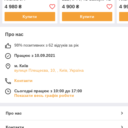
UE32N4000AUXUA
ЗНИЖКА
UE3
4 980
4 900
4 9
₴
₴
Самсунг Корея 2021год
UE32T5300AUXUA
Самс
Чорна
Купити
Купити
Про нас
98% позитивних з 62 відгуків за рік
Працює з 10.09.2021
м. Київ
вулиця Плещеєва, 10, , Київ, Україна
Контакти
Сьогодні працює з 10:00 до 17:00
Показати весь графік роботи
Про нас
Контакти