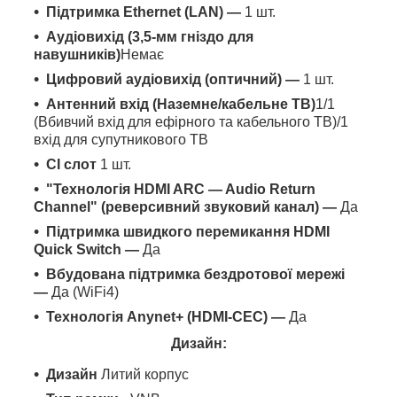
Підтримка Ethernet (LAN) —
1 шт.
Аудіовихід (3,5-мм гніздо для
навушників)
Немає
Цифровий аудіовихід (оптичний) —
1 шт.
Антенний вхід (Наземне/кабельне ТВ)
1/1
(Вбивчий вхід для ефірного та кабельного ТВ)/1
вхід для супутникового ТВ
CI слот
1 шт.
"Технологія HDMI ARC — Audio Return
Channel" (реверсивний звуковий канал) —
Да
Підтримка швидкого перемикання HDMI
Quick Switch —
Да
Вбудована підтримка бездротової мережі
—
Да (WiFi4)
Технологія Anynet+ (HDMI-CEC) —
Да
Дизайн:
Дизайн
Литий корпус