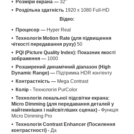
Розміри екрана —
32"
Роздільна здатність
1920 x 1080 Full-HD
Відео:
Процесор —
Hyper Real
Технологія Motion Rate (для підвищення
чіткості передавання руху)
50
PQI (Picture Quality Index): Показник якості
зображення —
1000
Розширений динамічний діапазон (High
Dynamic Range) —
Підтримка HDR контенту
Контрастність —
Mega Contrast
Колір -
Технологія PurColor
Технологія локальної підсвітки екрана:
Micro Dimming (для передавання деталей у
найтемніших і найсвітліших сценах) -
Функція
Micro Dimming Pro
Технологія Contrast Enhancer (Посилення
контрастності) -
Да