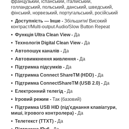
французький, іспанський, італійський,
голландський, польський, данський, шведський,
фінський, норвезький, португальський, російський
Доступність — Інше -
Збільшити/ Високий
контраст/Multi-output Audio/Slow Button Repeat
Функція Ultra Clean View -
Да
Технологія Digital Clean View -
Да
Автопошук каналів -
Да
Автовимкнення живлення -
Да
Підтримка підсумків -
Да
Підтримка Connect ShareTM (HDD) -
Да
Підтримка ConnectShareTM (USB 2.0) -
Да
Електронний телегід -
Да
Ігровий режим -
Так (базовий)
Підтримка USB HID (під'єднання клавіатури,
миші, ігрового контролера) -
Да
Телетекст (TTXT) -
Да