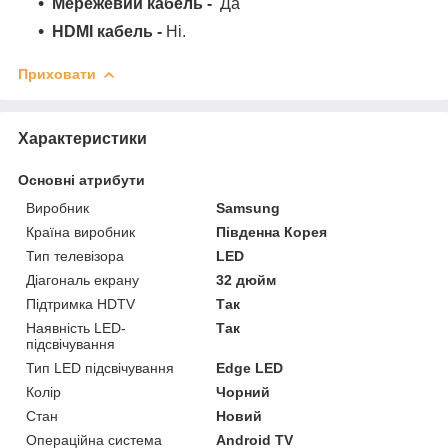
Мережевий кабель -
Да
HDMI кабель -
Ні.
Приховати
Характеристики
Основні атрибути
Виробник
Samsung
Країна виробник
Південна Корея
Тип телевізора
LED
Діагональ екрану
32 дюйм
Підтримка HDTV
Так
Наявність LED-
Так
підсвічування
Тип LED підсвічування
Edge LED
Колір
Чорний
Стан
Новий
Операційна система
Android TV