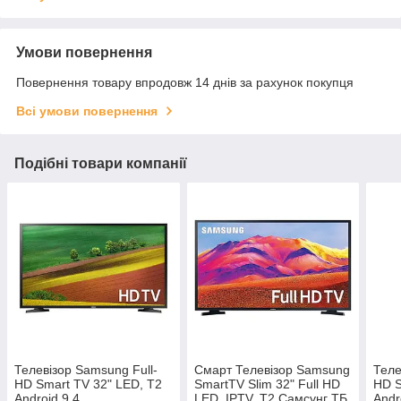
Умови повернення
Повернення товару впродовж 14 днів за рахунок покупця
Всі умови повернення
Подібні товари компанії
Телевізор Samsung Full-
Смарт Телевізор Samsung
Теле
HD Smart TV 32" LED, T2
SmartTV Slim 32" Full HD
HD S
Android 9.4
LED, IPTV, T2 Самсунг ТБ
Andr