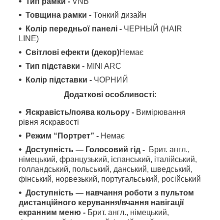
Тип рамки -
VNB
Товщина рамки -
Тонкий дизайн
Колір передньої панелі -
ЧЕРНЫЙ (HAIR
LINE)
Світлові ефекти (декор)
Немає
Тип підставки -
MINI ARC
Колір підставки -
ЧОРНИЙ
Додаткові особливості:
Яскравість/поява кольору -
Вимірювання
рівня яскравості
Режим “Портрет” -
Немає
Доступність — Голосовий гід -
Брит. англ.,
німецький, французький, іспанський, італійський,
голландський, польський, данський, шведський,
фінський, норвезький, португальський, російський
Доступність — навчання роботи з пультом
дистанційного керування/вчання навігації
екранним меню -
Брит. англ., німецький,