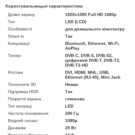
Користувальницькі характеристики
Дозвіл екрану
1920x1080 Full HD 1080p
Тип
LED (LCD)
Особливості
для домашнього кінотеатру
Smart-tv
Так
Комунікації
Bluetooth, Ethernet, Wi-Fi,
AirPlay
Тюнер
DVB-C, DVB-S, DVB-S2,
цифровий DVB-T, DVB-T2,
DVB-T2-HD
Роз'єми
DVI, HDMI, MHL, USB,
Ethernet (RJ-45), Mini Jack
Технологія 3D
Немає
Підтримка HDR
Так
Покриття екрана
глянсове
Тип матриці
LED
Частота поновлення
200 Гц
Вхідний сигнал
1080p
Динаміки
25 Вт
Формат зображення
16:9