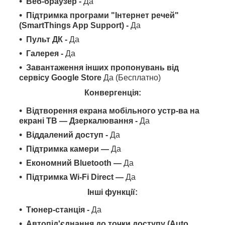
Веб-браузер -
Да
Підтримка програми "Інтернет речей"
(SmartThings App Support) -
Да
Пульт ДК -
Да
Галерея -
Да
Завантаження інших пропонувань від
сервісу Google Store
Да (Бесплатно)
Конвергенція:
Відтворення екрана мобільного устр-ва на
екрані ТВ — Дзеркалювання -
Да
Віддалений доступ -
Да
Підтримка камери —
Да
Економний Bluetooth —
Да
Підтримка Wi-Fi Direct —
Да
Інші функції:
Тюнер-станція -
Да
Автопід'єднання до точки доступу (Auto