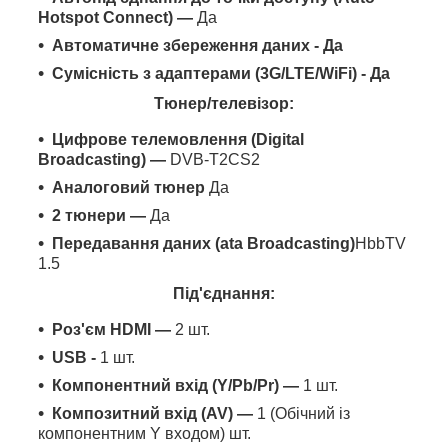
Hotspot Connect) —
Да
Автоматичне збереження даних - Да
Сумісність з адаптерами (3G/LTE/WiFi) - Да
Тюнер/телевізор:
Цифрове телемовлення (Digital
Broadcasting) —
DVB-T2CS2
Аналоговий тюнер
Да
2 тюнери —
Да
Передавання даних (ata Broadcasting)
HbbTV
1.5
Під'єднання:
Роз'єм HDMI —
2 шт.
USB -
1 шт.
Компонентний вхід (Y/Pb/Pr) —
1 шт.
Композитний вхід (AV) —
1 (Обічний із
компонентним Y входом) шт.