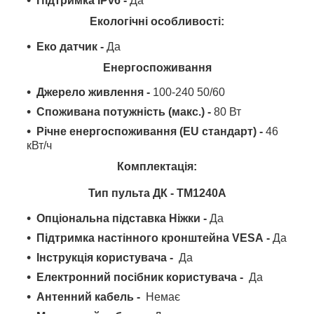
Підтримка IPv6 -
Да
Екологічні особливості:
Еко датчик -
Да
Енергоспоживання
Джерело живлення -
100-240 50/60
Споживана потужність (макс.) -
80 Вт
Річне енергоспоживання (EU стандарт) -
46
кВт/ч
Комплектація:
Тип пульта ДК -
TM1240A
Опціональна підставка Ніжки -
Да
Підтримка настінного кронштейна VESA -
Да
Інструкція користувача -
Да
Електронний посібник користувача -
Да
Антенний кабель -
Немає