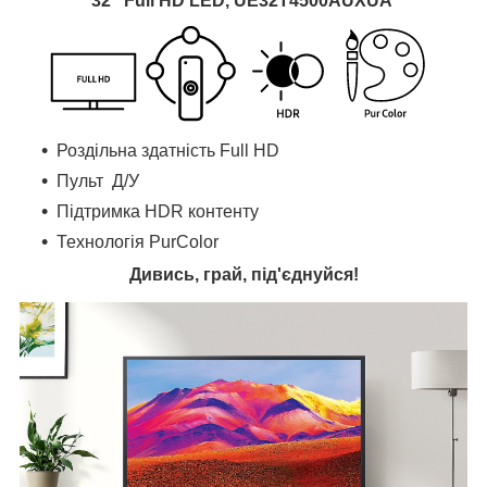
32" Full HD LED, UE32T4500AUXUA
Роздільна здатність Full HD
Пульт Д/У
Підтримка HDR контенту
Технологія PurColor
Дивись, грай, під'єднуйся!