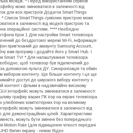
ілька місяців. * Перед використанням сервісів
терфейсу може змінюватися в залежності від
ток для всіх пристроїв Додаток SmartThings
. * Список SmartThings-сумісних пристрою може
нюватися в залежності від моделі пристрою та
на операційної системи. **** Необхідно
ртфона Крок 1 Для настройки Smart телевізора
чений до бездротової мережі Wi-Fi, інформація
фон прив'язаний до аккаунту Samsung Account,
бну вам програму і додайте його у Smart Hub. І
им Smart TV! * Для налаштування телевізора
еобхідно, щоб телевізор був підключений до
за допомогою пульта ДУ. Синхронізація та обмін
м вибором контенту. Ще більше контенту І це ще
тримайте доступ до широкого вибору контенту з
й контент і фільми в надзвичайно високому
 GUI інтерфейс можуть змінюватися в залежності
мшливу графіку ваших ПК ігор на екрані телевізора
х улюблених комп'ютерних ігор на великому
 інтерфейс можуть змінюватися в залежності від
но для демонстраційних цілей. Характеристики
ивність, можуть бути змінені без попереднього
я Motion Rate (для підвищення чіткості передачі
К UHD Вигин екрану - немає Відео