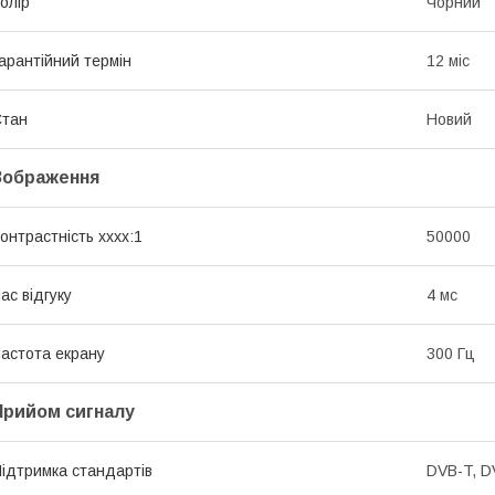
олір
Чорний
арантійний термін
12 міс
Стан
Новий
Зображення
онтрастність хххх:1
50000
ас відгуку
4 мс
астота екрану
300 Гц
Прийом сигналу
ідтримка стандартів
DVB-T, D