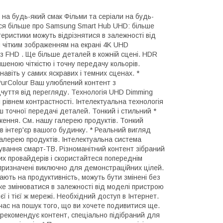
 на будь-який смак Фільми та серіали на будь-
йтеся більше про Samsung Smart Hub UHD: більше
теристики можуть відрізнятися в залежності від
я чітким зображенням на екрані 4K UHD
ні з FHD . Ще більше деталей в кожній сцені. HDR
еною чіткістю і точну передачу кольорів.
віть у самих яскравих і темних сценах. *
PurColour Ваш улюблений контент з
чуття від перегляду. Технологія UHD Dimming
рівнем контрастності. Інтелектуальна технологія
ш точної передачі деталей. Тонкий і стильний *
ження. См. нашу галерею продуктів. Тонкий
в інтер'єр вашого будинку. * Реальний вигляд
алерею продуктів. Інтелектуальна система
рування смарт-ТВ. Різноманітний контент зібраний
них провайдерів і скористайтеся попереднім
 призначені виключно для демонстраційних цілей.
ають на продуктивність, можуть бути змінені без
же змінюватися в залежності від моделі пристрою
єї і тієї ж мережі. Необхідний доступ в Інтернет.
е час на пошук того, що ви хочете подивитися ще.
порекомендує контент, спеціально підібраний для