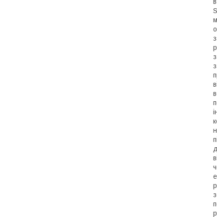
в
S
м
о
з
р
з
з
п
в
в
п
і
к
н
п
д
в
ч
е
р
з
п
р