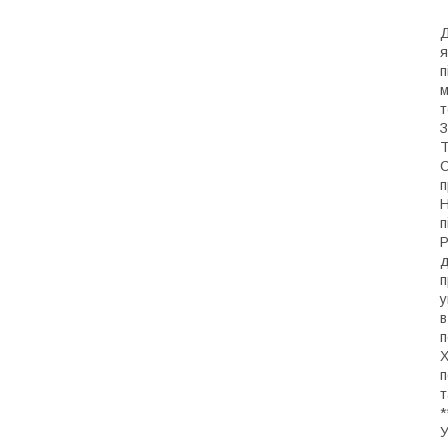
Д
я
п
м
т
З
Т
С
п
Н
п
Р
д
п
у
в
п
Х
п
т
*
У