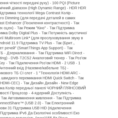
я чіткості передачі руху) - 100 PQI (Picture
амічний діапазон (High Dynamic Range) - HDR HDR
ідтримка технології Mega Contrast Колір -
icro Dimming (для передачі деталей в самих
ast Enhancer (Посилення контрастності) - Так
х сцен) - Так Режим "Кіно" - Так Підтримка
ка Dolby Digital Plus - Так Потужність акустичної
гії Multiroom Link* (для прослуховування звуку в
roid 11.9 Підтримка TV Plus - Так (Брит.,
нет речей" (SmartThings App Support) - Так
 - Дзеркалювання - Так Підтримка WiFi Direct -
ting) - DVB-T2CS2 Аналоговий тюнер - Так Роз'єм
Key - Так Підключення Роз'єм HDMI - 2 USB - 1
 Антенний вхід (Наземне/кабельне ТБ) -
икового ТБ CI слот - 1 "Технологія HDMI ARC -
а швидкого перемикання HDMI Quick Switch - Так
 (HDMI-CEC) - Так Дизайн Дизайн - New Edge
 Тонка Колір передньої панелі ЧОРНИЙ ГЛЯНСОВИЙ
ивості Процесор - 4-ядерний Доступність -
в - Так Автовимкнення живлення - Так Підтримка
onnectShare™ (USB 2.0) - Так Електронний
а мови 31 Підтримка USB HID (підключення
 Підтримка IPv6 Да Екологічні особливості Еко
живана потужність (макс)155 Вт Річне