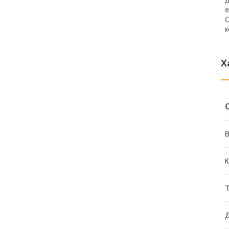
е
О
к
Х
В
К
Т
Д