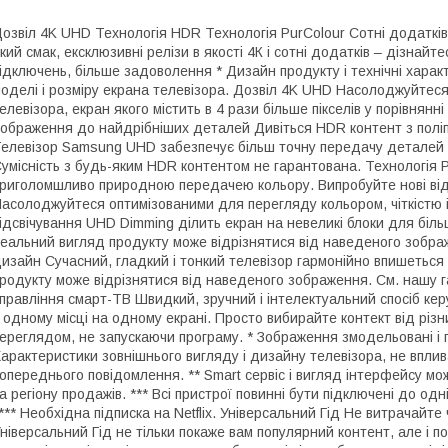
озвіл 4K UHD Технологія HDR Технологія PurColour Сотні додатків
кий смак, ексклюзивні релізи в якості 4К і сотні додатків – дізна
ідключень, більше задоволення * Дизайн продукту і технічні харак
оделі і розміру екрана телевізора. Дозвіл 4K UHD Насолоджуйтес
елевізора, екран якого містить в 4 рази більше пікселів у порівнян
ображення до найдрібніших деталей Дивіться HDR контент з поліпш
елевізор Samsung UHD забезпечує більш точну передачу деталей на
умісність з будь-яким HDR контентом не гарантована. Технологія 
риголомшливо природною передачею кольору. Випробуйте нові від
асолоджуйтеся оптимізованими для перегляду кольором, чіткістю і 
ідсвічування UHD Dimming ділить екран на невеликі блоки для біль
еальний вигляд продукту може відрізнятися від наведеного зобра
изайн Сучасний, гладкий і тонкий телевізор гармонійно впишеться 
родукту може відрізнятися від наведеного зображення. См. нашу г
правління смарт-ТВ Швидкий, зручний і інтелектуальний спосіб ке
 одному місці на одному екрані. Просто вибирайте контект від різ
ереглядом, не запускаючи програму. * Зображення змодельовані і
арактеристики зовнішнього вигляду і дизайну телевізора, не вплив
опереднього повідомлення. ** Smart сервіс і вигляд інтерфейсу мо
а регіону продажів. *** Всі пристрої повинні бути підключені до одні
*** Необхідна підписка на Netflix. Універсальний Гід Не витрачайт
ніверсальний Гід не тільки покаже вам популярний контент, але і 