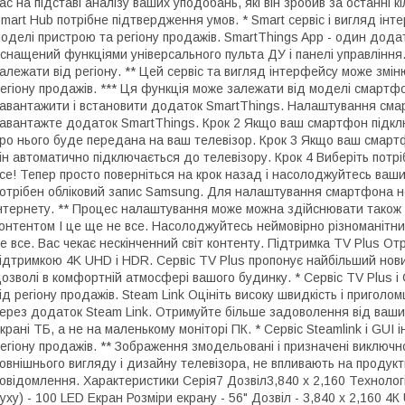
ас на підставі аналізу ваших уподобань, які він зробив за останні к
mart Hub потрібне підтвердження умов. * Smart сервіс і вигляд ін
оделі пристрою та регіону продажів. SmartThings App - один дода
снащений функціями універсального пульта ДУ і панелі управління
алежати від регіону. ** Цей сервіс та вигляд інтерфейсу може змі
егіону продажів. *** Ця функція може залежати від моделі смартфо
авантажити і встановити додаток SmartThings. Налаштування сма
авантажте додаток SmartThings. Крок 2 Якщо ваш смартфон підклю
ро нього буде передана на ваш телевізор. Крок 3 Якщо ваш смарт
ін автоматично підключається до телевізору. Крок 4 Виберіть потрі
се! Тепер просто поверніться на крок назад і насолоджуйтесь ваш
отрібен обліковий запис Samsung. Для налаштування смартфона н
нтернету. ** Процес налаштування може можна здійснювати також 
онтентом І це ще не все. Насолоджуйтесь неймовірно різноманітни
е все. Вас чекає нескінченний світ контенту. Підтримка TV Plus О
ідтримкою 4K UHD і HDR. Сервіс TV Plus пропонує найбільший нови
озволі в комфортній атмосфері вашого будинку. * Сервіс TV Plus і
ід регіону продажів. Steam Link Оцініть високу швидкість і приголо
ерез додаток Steam Link. Отримуйте більше задоволення від ваши
крані ТБ, а не на маленькому моніторі ПК. * Сервіс Steamlink і GUI
егіону продажів. ** Зображення змодельовані і призначені виключ
овнішнього вигляду і дизайну телевізора, не впливають на продукт
овідомлення. Характеристики Серія7 Дозвіл3,840 x 2,160 Технологі
уху) - 100 LED Екран Розміри екрану - 56" Дозвіл - 3,840 x 2,160 4