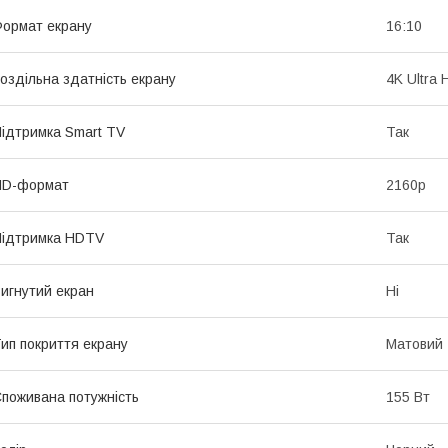
ормат екрану
16:10
оздільна здатність екрану
4K Ultra
ідтримка Smart TV
Так
HD-формат
2160p
ідтримка HDTV
Так
игнутий екран
Ні
ип покриття екрану
Матовий
поживана потужність
155 Вт