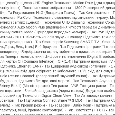
роцесорПроцесор UHD Engine Технологія Motion Rate (для підвищенн
uality Index): Показник якості зображення - 1300 Розширений дин
0+ - Та Регулювання HLG (Логарифм Гамма) - Так Контрастність - П
ехнологія PurColor Технологія локального підсвічування екрану: M
емних і світлих сценах) - Технологія UHD Dimming Технологія Contr
ехнологія Auto Motion Plus (підвищення чіткості передачі динамічни
ежиму Natural Mode (Природна передача кольору) - Так Звук Підтрим
истеми - 20 Вт. Кількість каналів звуку - 2 каналу Підтримка техноло
нших приміщеннях) - Так Smart сервіс Samsung SMART TV - Smart And
р.,Герм., Вик., Італ.) Веб-браузер - Так Підтримка програми "Інтер
онвергенція Відображення екрану мобільного пристрою на екрані ТБ
ак Тюнер / телемовлення Цифрове телемовлення (Digital Broadcas
ля картки CI (Common Interface) - CI+(1.4) Підтримка програми TV 
ідтримка Ethernet (LAN) - Так Цифровий аудіовихід (оптичний) - 1
/1(Спільний вхід для ефірного та кабельного ТБ)/1 вхід для супутн
udio Return Channel" (реверсивний звуковий канал) - Так Підтримк
будована підтримка бездротової мережі - Так Технологія Anynet+
Skinny Bezel) (Магнітні рамки) Тип рамки - VNB Товщина рамки -
ип підставки - Звичайна підставка (чорна матова) Додаткові особл
олосовий гід Технологія Digital Clean View - Так Автопошук каналі
убтитрів - Так Підтримка Connect Share™ (HDD) - Так Підтримка C
елегід - Так Ігровий режим - Так (базовий) Вибір мови - Підтримк
лавіатури, миші, ігрового контролера) - Так Телетекст (TTXT) - Так
атчик - Так Енергоспоживання Джерело живлення100-240 50/60 Спо