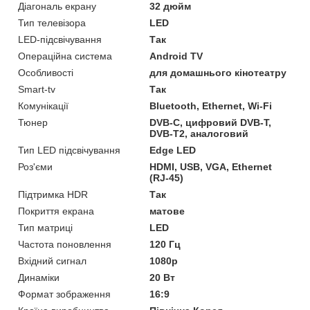
Діагональ екрану
32 дюйм
Тип телевізора
LED
LED-підсвічування
Так
Операційна система
Android TV
Особливості
для домашнього кінотеатру
Smart-tv
Так
Комунікації
Bluetooth, Ethernet, Wi-Fi
Тюнер
DVB-C, цифровий DVB-T,
DVB-T2, аналоговий
Тип LED підсвічування
Edge LED
Роз'єми
HDMI, USB, VGA, Ethernet
(RJ-45)
Підтримка HDR
Так
Покриття екрана
матове
Тип матриці
LED
Частота поновлення
120 Гц
Вхідний сигнал
1080p
Динаміки
20 Вт
Формат зображення
16:9