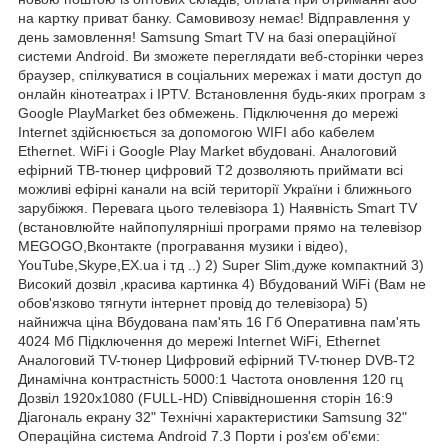
на картку приват банку. Самовивозу немає! Відправлення у
день замовлення! Samsung Smart TV на базі операційної
системи Android. Ви зможете переглядати веб-сторінки через
браузер, спілкуватися в соціальних мережах і мати доступ до
онлайн кінотеатрах і IPTV. Встановлення будь-яких програм з
Google PlayMarket без обмежень. Підключення до мережі
Internet здійснюється за допомогою WIFI або кабелем
Ethernet. WiFi і Google Play Market вбудовані. Аналоговий
ефірний ТВ-тюнер цифровий T2 дозволяють приймати всі
можливі ефірні канали на всій території України і ближнього
зарубіжжя. Перевага цього телевізора 1) Наявність Smart TV
(встановлюйте найпопулярніші програми прямо на телевізор
MEGOGO,Вконтакте (програвання музики і відео),
YouTube,Skype,EX.ua і тд ..) 2) Super Slim,дуже компактний 3)
Високий дозвіл ,красива картинка 4) Вбудований WiFi (Вам не
обов'язково тягнути інтернет провід до телевізора) 5)
найнижча ціна Вбудована пам'ять 16 Гб Оперативна пам'ять
4024 Мб Підключення до мережі Internet WiFi, Ethernet
Аналоговий TV-тюнер Цифровий ефірний TV-тюнер DVB-T2
Динамічна контрастність 5000:1 Частота оновлення 120 гц
Дозвіл 1920х1080 (FULL-HD) Співвідношення сторін 16:9
Діагональ екрану 32" Технічні характеристики Samsung 32"
Операційна система Android 7.3 Порти і роз'єм об'єми: