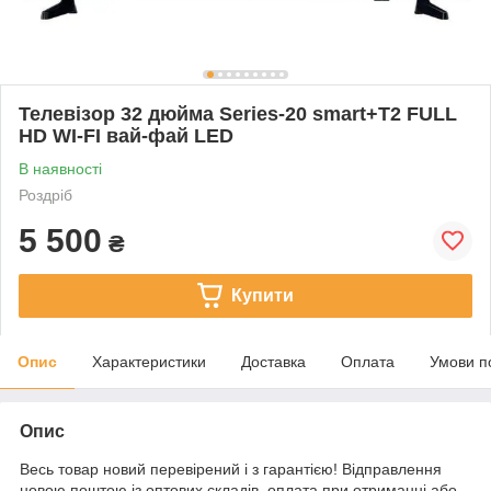
Телевізор 32 дюйма Series-20 smart+Т2 FULL
HD WI-FI вай-фай LED
В наявності
Роздріб
5 500
₴
Купити
Опис
Характеристики
Доставка
Оплата
Умови п
Опис
Весь товар новий перевірений і з гарантією! Відправлення
новою поштою із оптових складів, оплата при отриманні або