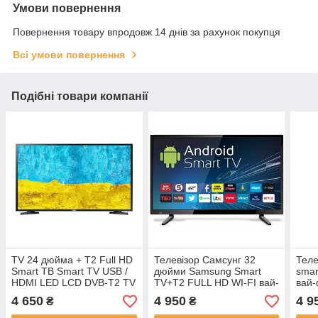
Умови повернення
Повернення товару впродовж 14 днів за рахунок покупця
Всі умови повернення
Подібні товари компанії
TV 24 дюйма + T2 Full HD
Телевізор Самсунг 32
Теле
Smart TB Smart TV USB /
дюйми Samsung Smart
smar
HDMI LED LCD DVB-T2 TV
TV+Т2 FULL HD WI-FI вай-
вай
Wi-Fi Wi-Fi
фай LED
4 650
4 950
4 9
₴
₴