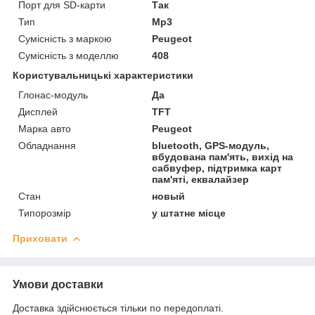
Порт для SD-карти
Так
Тип
Mp3
Сумісність з маркою
Peugeot
Сумісність з моделлю
408
Користувальницькі характеристики
Глонас-модуль
Да
Дисплей
TFT
Марка авто
Peugeot
Обладнання
bluetooth, GPS-модуль,
вбудована пам'ять, вихід на
сабвуфер, підтримка карт
пам'яті, еквалайзер
Стан
новый
Типорозмір
у штатне місце
Приховати
Умови доставки
Доставка здійснюється тільки по передоплаті.