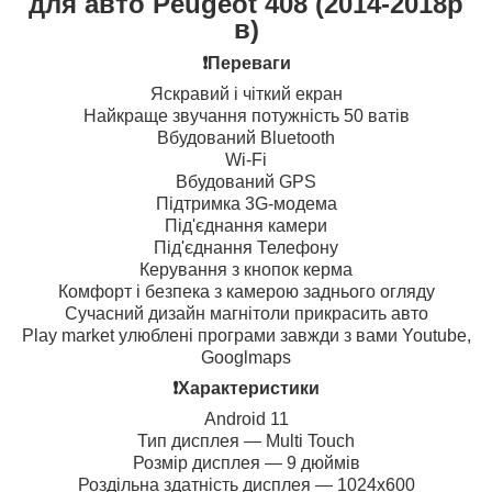
для авто Peugeot 408 (2014-2018р
в)
❗️Переваги
Яскравий і чіткий екран
Найкраще звучання потужність 50 ватів
Вбудований Bluetooth
Wi-Fi
Вбудований GPS
Підтримка 3G-модема
Під'єднання камери
Під'єднання Телефону
Керування з кнопок керма
Комфорт і безпека з камерою заднього огляду
Сучасний дизайн магнітоли прикрасить авто
Play market улюблені програми завжди з вами Youtube,
Googlmaps
❗️Характеристики
Android 11
Тип дисплея — Multi Touch
Розмір дисплея — 9 дюймів
Роздільна здатність дисплея — 1024х600