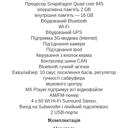
Процесор Snapdragon Quad core 845
оперативна пам'ять 2 GB
внутрішня пам'ять — 16 GB
Вбудований Bluetooth
Wi-Fi
Вбудований GPS
Підтримка 3G-модема (Internet)
Під'єднання камери
Під'єднання Ipod
Керування з кнопок керма
Контролер шини CAN
Bluetooth гучний зв'язок
Еквалайзер: 10 смуг, посилення басів, регулятор
гучності сабвуфера
звукового центру.
MX Player підтримує всі відеофайли
AM/FM-тюнер
4 х 60 Wt Hi-Fi Surround Stereo,
Вихід на Subwoofer і лінійний підсилювач;
2 USB-порти
❗️Комплектація