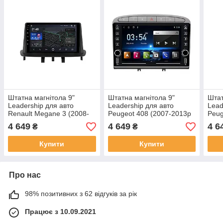
Штатна магнітола 9"
Штатна магнітола 9"
Штат
Leadership для авто
Leadership для авто
Lead
Renault Megane 3 (2008-
Peugeot 408 (2007-2013р
Peug
2014р в)
в)
4 649
4 649
4 6
₴
₴
Купити
Купити
Про нас
98% позитивних з 62 відгуків за рік
Працює з 10.09.2021