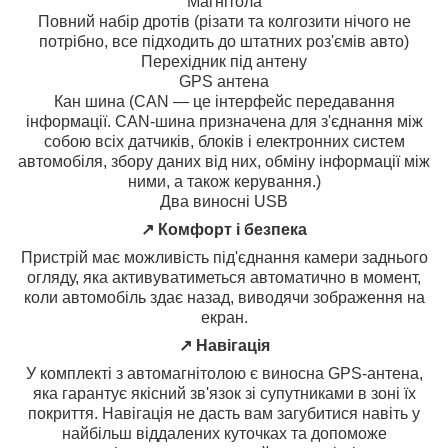
Магнітола
Повний набір дротів (різати та колгозити нічого не
потрібно, все підходить до штатних роз'ємів авто)
Перехідник під антену
GPS антена
Кан шина (CAN — це інтерфейс передавання
інформації. CAN-шина призначена для з'єднання між
собою всіх датчиків, блоків і електронних систем
автомобіля, збору даних від них, обміну інформації між
ними, а також керування.)
Два виносні USB
↗️ Комфорт і безпека
Пристрій має можливість під'єднання камери заднього
огляду, яка активуватиметься автоматично в момент,
коли автомобіль здає назад, виводячи зображення на
екран.
↗️ Навігація
У комплекті з автомагнітолою є виносна GPS-антена,
яка гарантує якісний зв'язок зі супутниками в зоні їх
покриття. Навігація не дасть вам загубитися навіть у
найбільш віддалених куточках та допоможе