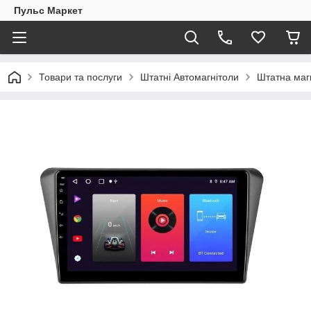
Пульс Маркет
Товари та послуги
Штатні Автомагнітоли
Штатна магн