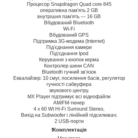
Процесор Snapdragon Quad core 845
оперативна пам'ять 2 GB
внутрішня пам'ять — 16 GB
Вбудований Bluetooth
Wi-Fi
Вбудований GPS
Підтримка 3G-модема (Internet)
Під'єднання камери
Під'єднання Ipod
Керування з кнопок керма
Контролер шини CAN
Bluetooth гучний зв'язок
Еквалайзер: 10 смуг, посилення басів, регулятор
гучності сабвуфера
звукового центру.
MX Player підтримує всі відеофайли
AM/FM-тюнер
4 х 60 Wt Hi-Fi Surround Stereo,
Вихід на Subwoofer і лінійний підсилювач;
2 USB-порти
❗️Комплектація