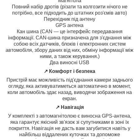
Магнітола
Повний набір дротів (різати та колгозити нічого не
потрібно, все підходить до штатних роз'ємів авто)
Перехідник під антену
GPS антена
Кан шина (CAN — це інтерфейс передавання
інформації. CAN-шина призначена для з'єднання між
собою всіх датчиків, блоків і електронних систем
автомобіля, збору даних від них, обміну інформації між
ними, а також керування.)
Два виносні USB
↗️ Комфорт і безпека
Пристрій має можливість під'єднання камери заднього
огляду, яка активуватиметься автоматично в момент,
коли автомобіль здає назад, виводячи зображення на
екран.
↗️ Навігація
У комплекті з автомагнітолою є виносна GPS-антена,
яка гарантує якісний зв'язок зі супутниками в зоні їх
покриття. Навігація не дасть вам загубитися навіть у
найбільш віддалених куточках та допоможе