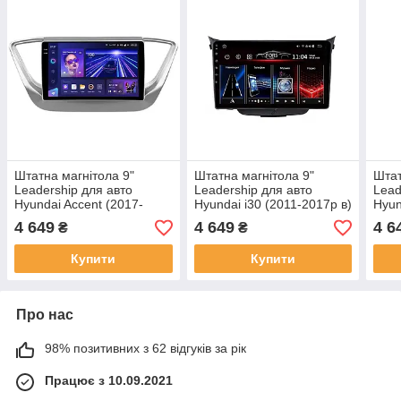
Штатна магнітола 9"
Штатна магнітола 9"
Штат
Leadership для авто
Leadership для авто
Lead
Hyundai Accent (2017-
Hyundai i30 (2011-2017р в)
Hyun
2020р в)
2011
4 649
4 649
4 6
₴
₴
Купити
Купити
Про нас
98% позитивних з 62 відгуків за рік
Працює з 10.09.2021