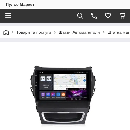
Пульс Маркет
Товари та послуги
Штатні Автомагнітоли
Штатна магн