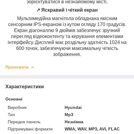
зорієнтуватися в незнайомому місті.
↗️ Яскравий і чіткий екран
Мультимедійна магнітола обладнана якісним
сенсорним IPS-екраном із кутом огляду 170 градусів.
Екран діагоналлю 9 дюймів забезпечує зручний
перегляд відеоконтенту та керування елементами
інтерфейсу. Дисплей має роздільну здатність 1024 на
600 точок, забезпечуючи максимальну чіткість
зображення.
Приховати
Характеристики
Основні
Виробник
Hyundai
Тип
Mp3
Передня панель
Незнімна
Підтримувані формати
WMA, WAV, MP3, AVI, FLAC