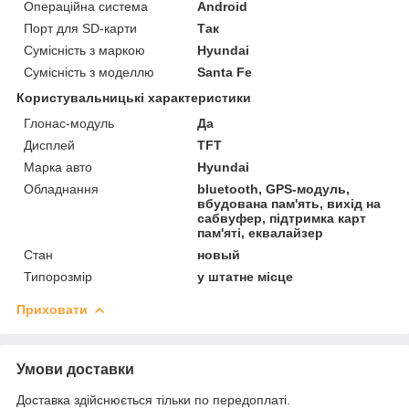
Операційна система
Android
Порт для SD-карти
Так
Сумісність з маркою
Hyundai
Сумісність з моделлю
Santa Fe
Користувальницькі характеристики
Глонас-модуль
Да
Дисплей
TFT
Марка авто
Hyundai
Обладнання
bluetooth, GPS-модуль,
вбудована пам'ять, вихід на
сабвуфер, підтримка карт
пам'яті, еквалайзер
Стан
новый
Типорозмір
у штатне місце
Приховати
Умови доставки
Доставка здійснюється тільки по передоплаті.