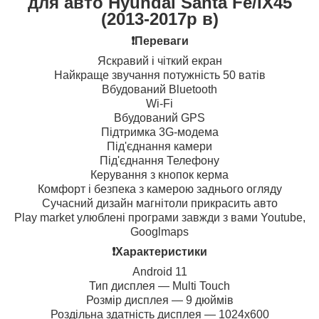
для авто Hyundai Santa Fe/IX45
(2013-2017р в)
❗️Переваги
Яскравий і чіткий екран
Найкраще звучання потужність 50 ватів
Вбудований Bluetooth
Wi-Fi
Вбудований GPS
Підтримка 3G-модема
Під'єднання камери
Під'єднання Телефону
Керування з кнопок керма
Комфорт і безпека з камерою заднього огляду
Сучасний дизайн магнітоли прикрасить авто
Play market улюблені програми завжди з вами Youtube,
Googlmaps
❗️Характеристики
Android 11
Тип дисплея — Multi Touch
Розмір дисплея — 9 дюймів
Роздільна здатність дисплея — 1024х600