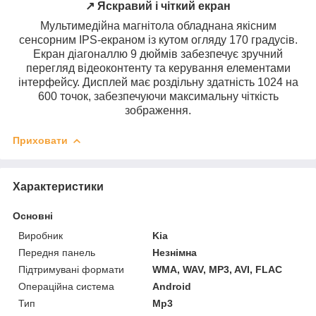
↗️ Яскравий і чіткий екран
Мультимедійна магнітола обладнана якісним
сенсорним IPS-екраном із кутом огляду 170 градусів.
Екран діагоналлю 9 дюймів забезпечує зручний
перегляд відеоконтенту та керування елементами
інтерфейсу. Дисплей має роздільну здатність 1024 на
600 точок, забезпечуючи максимальну чіткість
зображення.
Приховати
Характеристики
Основні
Виробник
Kia
Передня панель
Незнімна
Підтримувані формати
WMA, WAV, MP3, AVI, FLAC
Операційна система
Android
Тип
Mp3