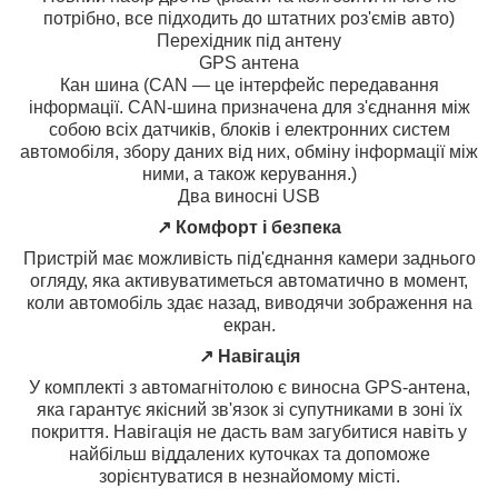
потрібно, все підходить до штатних роз'ємів авто)
Перехідник під антену
GPS антена
Кан шина (CAN — це інтерфейс передавання
інформації. CAN-шина призначена для з'єднання між
собою всіх датчиків, блоків і електронних систем
автомобіля, збору даних від них, обміну інформації між
ними, а також керування.)
Два виносні USB
↗️ Комфорт і безпека
Пристрій має можливість під'єднання камери заднього
огляду, яка активуватиметься автоматично в момент,
коли автомобіль здає назад, виводячи зображення на
екран.
↗️ Навігація
У комплекті з автомагнітолою є виносна GPS-антена,
яка гарантує якісний зв'язок зі супутниками в зоні їх
покриття. Навігація не дасть вам загубитися навіть у
найбільш віддалених куточках та допоможе
зорієнтуватися в незнайомому місті.