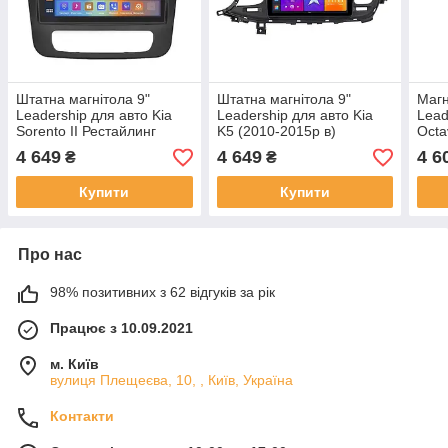
Штатна магнітола 9"
Штатна магнітола 9"
Магн
Leadership для авто Kia
Leadership для авто Kia
Lead
Sorento II Рестайлинг
K5 (2010-2015р в)
Octa
(2012-2021р в)
4 649
4 649
4 6
₴
₴
Купити
Купити
Про нас
98% позитивних з 62 відгуків за рік
Працює з 10.09.2021
м. Київ
вулиця Плещеєва, 10, , Київ, Україна
Контакти