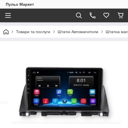
Пульс Маркет
Товари та послуги
Штатні Автомагнітоли
Штатна магн