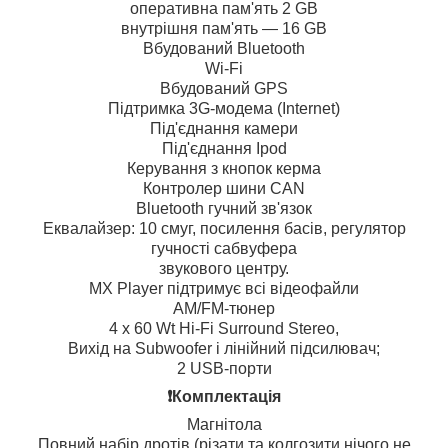
оперативна пам'ять 2 GB
внутрішня пам'ять — 16 GB
Вбудований Bluetooth
Wi-Fi
Вбудований GPS
Підтримка 3G-модема (Internet)
Під'єднання камери
Під'єднання Ipod
Керування з кнопок керма
Контролер шини CAN
Bluetooth гучний зв'язок
Еквалайзер: 10 смуг, посилення басів, регулятор
гучності сабвуфера
звукового центру.
MX Player підтримує всі відеофайли
AM/FM-тюнер
4 х 60 Wt Hi-Fi Surround Stereo,
Вихід на Subwoofer і лінійний підсилювач;
2 USB-порти
❗️Комплектація
Магнітола
Повний набір дротів (різати та колгозити нічого не