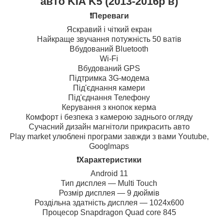
авто KIA K5 (2013-2016р в)
❗️Переваги
Яскравий і чіткий екран
Найкраще звучання потужність 50 ватів
Вбудований Bluetooth
Wi-Fi
Вбудований GPS
Підтримка 3G-модема
Під'єднання камери
Під'єднання Телефону
Керування з кнопок керма
Комфорт і безпека з камерою заднього огляду
Сучасний дизайн магнітоли прикрасить авто
Play market улюблені програми завжди з вами Youtube,
Googlmaps
❗️Характеристики
Android 11
Тип дисплея — Multi Touch
Розмір дисплея — 9 дюймів
Роздільна здатність дисплея — 1024х600
Процесор Snapdragon Quad core 845