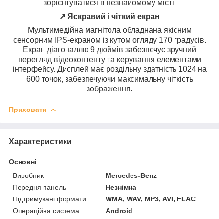
зорієнтуватися в незнайомому місті.
↗️ Яскравий і чіткий екран
Мультимедійна магнітола обладнана якісним
сенсорним IPS-екраном із кутом огляду 170 градусів.
Екран діагоналлю 9 дюймів забезпечує зручний
перегляд відеоконтенту та керування елементами
інтерфейсу. Дисплей має роздільну здатність 1024 на
600 точок, забезпечуючи максимальну чіткість
зображення.
Приховати
Характеристики
Основні
Виробник
Mercedes-Benz
Передня панель
Незнімна
Підтримувані формати
WMA, WAV, MP3, AVI, FLAC
Операційна система
Android