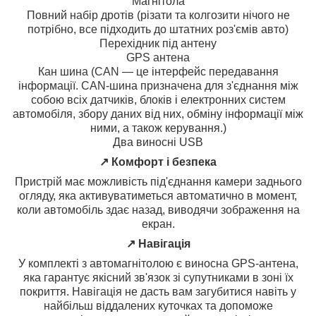
Магнітола
Повний набір дротів (різати та колгозити нічого не
потрібно, все підходить до штатних роз'ємів авто)
Перехідник під антену
GPS антена
Кан шина (CAN — це інтерфейс передавання
інформації. CAN-шина призначена для з'єднання між
собою всіх датчиків, блоків і електронних систем
автомобіля, збору даних від них, обміну інформації між
ними, а також керування.)
Два виносні USB
↗️ Комфорт і безпека
Пристрій має можливість під'єднання камери заднього
огляду, яка активуватиметься автоматично в момент,
коли автомобіль здає назад, виводячи зображення на
екран.
↗️ Навігація
У комплекті з автомагнітолою є виносна GPS-антена,
яка гарантує якісний зв'язок зі супутниками в зоні їх
покриття. Навігація не дасть вам загубитися навіть у
найбільш віддалених куточках та допоможе