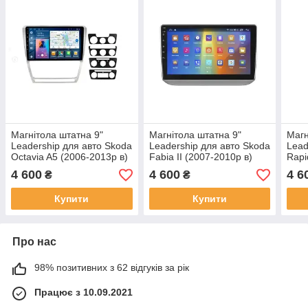
Магнітола штатна 9"
Магнітола штатна 9"
Магн
Leadership для авто Skoda
Leadership для авто Skoda
Lead
Octavia A5 (2006-2013р в)
Fabia II (2007-2010р в)
Rapi
4 600
4 600
4 6
₴
₴
Купити
Купити
Про нас
98% позитивних з 62 відгуків за рік
Працює з 10.09.2021