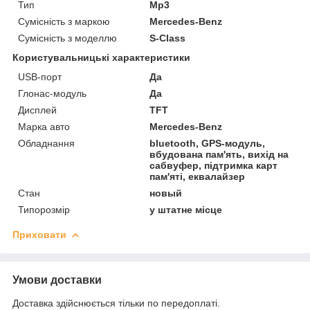
Тип
Mp3
Сумісність з маркою
Mercedes-Benz
Сумісність з моделлю
S-Class
Користувальницькі характеристики
USB-порт
Да
Глонас-модуль
Да
Дисплей
TFT
Марка авто
Mercedes-Benz
Обладнання
bluetooth, GPS-модуль,
вбудована пам'ять, вихід на
сабвуфер, підтримка карт
пам'яті, еквалайзер
Стан
новый
Типорозмір
у штатне місце
Приховати
Умови доставки
Доставка здійснюється тільки по передоплаті.