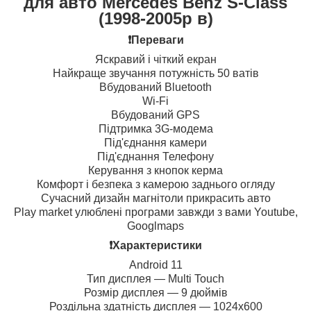
для авто Mercedes Benz S-Class
(1998-2005р в)
❗️Переваги
Яскравий і чіткий екран
Найкраще звучання потужність 50 ватів
Вбудований Bluetooth
Wi-Fi
Вбудований GPS
Підтримка 3G-модема
Під'єднання камери
Під'єднання Телефону
Керування з кнопок керма
Комфорт і безпека з камерою заднього огляду
Сучасний дизайн магнітоли прикрасить авто
Play market улюблені програми завжди з вами Youtube,
Googlmaps
❗️Характеристики
Android 11
Тип дисплея — Multi Touch
Розмір дисплея — 9 дюймів
Роздільна здатність дисплея — 1024х600