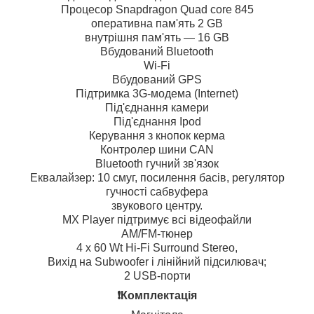
Процесор Snapdragon Quad core 845
оперативна пам'ять 2 GB
внутрішня пам'ять — 16 GB
Вбудований Bluetooth
Wi-Fi
Вбудований GPS
Підтримка 3G-модема (Internet)
Під'єднання камери
Під'єднання Ipod
Керування з кнопок керма
Контролер шини CAN
Bluetooth гучний зв'язок
Еквалайзер: 10 смуг, посилення басів, регулятор
гучності сабвуфера
звукового центру.
MX Player підтримує всі відеофайли
AM/FM-тюнер
4 х 60 Wt Hi-Fi Surround Stereo,
Вихід на Subwoofer і лінійний підсилювач;
2 USB-порти
❗️Комплектація