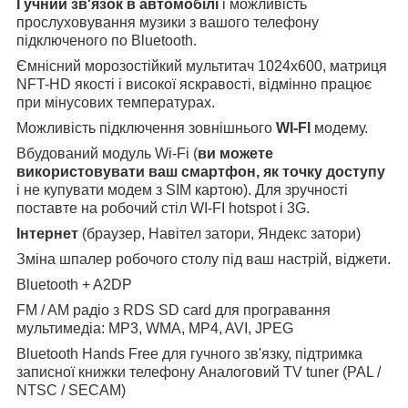
Гучний зв'язок в автомобілі
і можливість
прослуховування музики з вашого телефону
підключеного по Вluetooth.
Ємнісний морозостійкий мультитач 1024х600, матриця
NFT-HD якості і високої яскравості, відмінно працює
при мінусових температурах.
Можливість підключення зовнішнього
WI-FI
модему.
Вбудований модуль Wi-Fi (
ви можете
використовувати ваш смартфон, як точку доступу
і не купувати модем з SIM картою). Для зручності
поставте на робочий стіл WI-FI hotspot і 3G.
Інтернет
(браузер, Навітел затори, Яндекс затори)
Зміна шпалер робочого столу під ваш настрій, віджети.
Вluetooth + A2DP
FM / AM радіо з RDS SD card для програвання
мультимедіа: MP3, WMA, MP4, AVI, JPEG
Bluetooth Hands Free для гучного зв'язку, підтримка
записної книжки телефону Аналоговий TV tuner (PAL /
NTSC / SECAM)