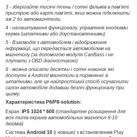
3 - зберігайте тисячі пісень / сотні фільмів в пам'яті
пристрою або карті пам'яті, яких можна підключити
аж 2 до автомагнітоли.
4 - налаштування функціоналу, управління кнопками
керма (штатними або доустановленними)
5 - Взаємодія з автомобілем і відображення
інформації, що передається автомобілем на
магнітолу (за допомогою модуля CanBass і не
плутати з OBD діагностикою)
6 - можна описати десятки і сотні новинок які
доступні в Android магнітоли в порівнянні зі
штатними, але це найпростіший спосіб осучаснити
салон автомобіля додавши безліч функціоналу при
цьому.
Характеристика P6/P8-solution:
Екран:
IPS 1024 * 600
(стандартне розширення для
всіх типів екранів автомобільних магнітол 9-10
дюймів)
Система
Android 10
(і новіше) з встановленим Play