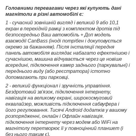
Головними перевагами через які купують дані
магнітоли в різні автомобілі є:
1 - сучасний зовнішній вигляд і великий 9 або 10,1
екран в перехідній рамці з комплектом дротів під
безпосередньо Ваш автомобіль + Доп модель
взаємодії CanBass (іноді потрібен і докуповується
окремо за бажанням). Після інсталяції передня
панель автомобіля виглядає набагато ефектнішою і
сучаснішою, машина відчувається через це новіше
всередині, підключення камер заднього (паркувальні) і
переднього виду (або реєстратора) істотно
допомагають при парковці.
2 - великий функціонал і зручність управління.
Бездротовий зв'язок, підключення інтернету,
навігація на великому екрані, широкосмуговий
еквалайзер, можливість підключення сабвуфера і
його регулювання. Тисячі Android додатків у вашому
розпорядженні, онлайн і Офлайн навігація.
підключення інтернету через модем або WiFi на
магнітолу перетворює її у повноцінний планшет (і
без нього таким є).