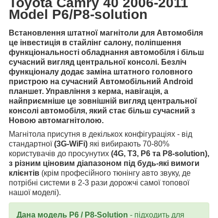
Toyota Camry 40 2006-2011
Model P6/P8-solution
Встановлення штатної магнітоли для Автомобіля
це інвестиція в стайлінг салону, поліпшення
функціональності обладнання автомобіля і більш
сучасний вигляд центральної консолі. Безліч
функціоналу додає заміна штатного головного
пристрою на сучасний Автомобільний Android
планшет. Управління з керма, навігація, а
найприємніше це зовнішній вигляд центральної
консолі автомобіля, який стає більш сучасний з
Новою автомагнітолою.
Магнітола присутня в декількох конфігураціях - від
стандартної
(3G-WiFi)
які вибирають 70-80%
користувачів до просунутих
(4G, Т3, Р6 та Р8-solution),
з різним ціновим діапазоном під будь-які вимоги
клієнтів
(крім професійного тюнінгу авто звуку, де
потрібні системи в 2-3 рази дорожчі самої топової
нашої моделі).
Дана модель P6 / P8-Solution
- підходить для