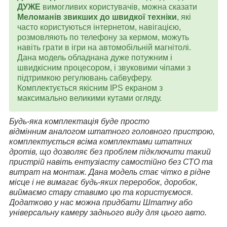
ДУЖЕ
вимогливих користувачів, можна сказати
Меломанів звикших до швидкої техніки
, які
часто користуються інтернетом, навігацією,
розмовляють по телефону за кермом, можуть
навіть грати в ігри на автомобільній магнітолі.
Дана модель обладнана дуже потужним і
швидкісним процесором, і звуковими чіпами з
підтримкою регулювань сабвуферу.
Комплектується якісним IPS екраном з
максимально великими кутами огляду.
Будь-яка комплектація буде просто
відмінним аналогом штатного головного пристрою,
комплектується всіма комплектами штатних
дротів, що дозволяє без проблем підключити такий
пристрій навіть ентузіасту самостійно без СТО та
витрат на монтаж. Дана модель стає чітко в рідне
місце і не вимагає будь-яких переробок, доробок,
виймаємо стару ставимо цю та користуємося.
Додатково у нас можна придбати Штатну або
універсальну камеру заднього виду для цього авто.