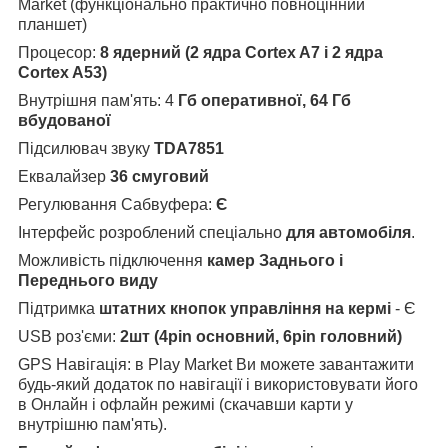
Market (функціонально практично повноцінний
планшет)
Процесор:
8 ядерний (2 ядра Cortex A7 і 2 ядра
Cortex A53)
Внутрішня пам'ять: 4
Гб оперативної, 64 Гб
вбудованої
Підсилювач звуку
TDA7851
Еквалайзер
36 смуговий
Регулювання Сабвуфера:
Є
Інтерфейс розроблений спеціально
для автомобіля
.
Можливість підключення
камер Заднього і
Переднього виду
Підтримка
штатних кнопок управління на кермі
- Є
USB роз'єми:
2шт (4pin основний, 6pin головний)
GPS Навігація: в Play Market Ви можете завантажити
будь-який додаток по навігації і використовувати його
в Онлайн і офлайн режимі (скачавши карти у
внутрішню пам'ять).