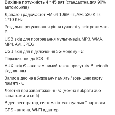
Вихідна потужність 4 * 45 ват
(стандартна для 90%
автомобілів)
Діапазон радіочастот FM 64-108MHz, AM: 520 KHz-
1710 KHz
Роздільне регулювання рівня гучності у всіх режимах -
Є
USB вхід для програвання мультимедіа MP3, WMA,
MP4, AVI, JPEG
USB вхід для підключення 3G модему - Є
Підключення до IOS - Є
AUX вхід Є - але замінимий також присутнім Bluetooth
з'єднанням
Запис відео на вбудовану пам'ять / зовнішню карту
пам'яті - Є
Логотип при завантаженні - Є (можна вибрати або
завантажити свій)
Відео реєстратор, система інтелектуальної парковки
GPS - антена, WI-FI адаптер