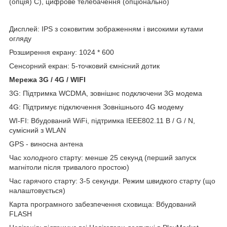
(опція) С), цифрове телебачення (опціонально)
Дисплей: IPS з соковитим зображенням і високими кутами
огляду
Розширення екрану: 1024 * 600
Сенсорний екран: 5-точковий ємнісний дотик
Мережа 3G / 4G / WIFI
3G: Підтримка WCDMA, зовнішнє подключени 3G модема
4G: Підтримує підключення Зовнішнього 4G модему
WI-FI: Вбудований WiFi, підтримка IEEE802.11 B / G / N,
сумісний з WLAN
GPS - виносна антена
Час холодного старту: менше 25 секунд (перший запуск
магнітоли після тривалого простою)
Час гарячого старту: 3-5 секунди. Режим швидкого старту (що
налаштовується)
Карта програмного забезпечення сховища: Вбудований
FLASH