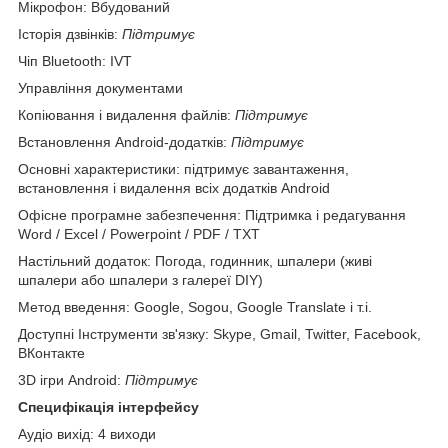
Мікрофон: Вбудований
Історія дзвінків:
Підтримує
Чіп Bluetooth: IVT
Управління документами
Копіювання і видалення файлів:
Підтримує
Встановлення Android-додатків:
Підтримує
Основні характеристики: підтримує завантаження,
встановлення і видалення всіх додатків Android
Офісне програмне забезпечення: Підтримка і редагування
Word / Excel / Powerpoint / PDF / TXT
Настільний додаток: Погода, годинник, шпалери (живі
шпалери або шпалери з галереї DIY)
Метод введення: Google, Sogou, Google Translate і т.і.
Доступні Інструменти зв'язку: Skype, Gmail, Twitter, Facebook,
ВКонтакте
3D ігри Android:
Підтримує
Специфікація інтерфейсу
Аудіо вихід: 4 виходи