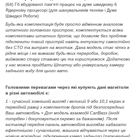
(64) Гб вбудованої пам'яті працює на дуже швидкому 6
Ядерному процесорі (для шанувальників техніки і Дуже
Швидкої Роботи)
Будь-яка комплектація буде просто відмінним аналогом
штатного головного пристрою, комплектується всіма
комплектами штатних дротів, що дозволяє без проблем
підключити такий пристрій навіть ентузіасту самостійно
без СТО та витрат на монтаж. Дана модель стає чітко в
рідне місце і не вимагає будь-яких переробок, доробок,
виймаємо стару ставимо цю та користуємося. Додатково
у нас можна придбати Штатну або універсальну камеру
заднього виду для цього авто.
Головними перевагами через які купують дані магнітоли
в різні автомобілі є:
1 - сучасний зовнішній вигляд і великий 9 або 10,1 екран в
перехідній рамці з комплектом дротів під безпосередньо
Ваш автомобіль + Доп модель взаємодії CanBass (іноді
потрібен і докуповується окремо за бажанням). Після
інсталяції передня панель автомобіля виглядає набагато
ефектнішою і сучаснішою, машина відчувається через це
новіше всередині, підключення камер заднього (паркувальні)