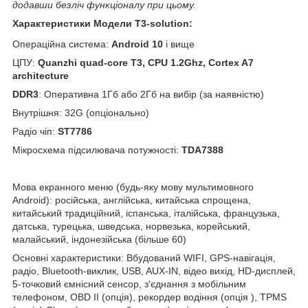
додавши безліч функціоналу при цьому.
Характеристики Модели T3-solution:
Операційна система:
Android 10
і вище
ЦПУ:
Quanzhi quad-core T3, CPU 1.2Ghz, Cortex A7
architecture
DDR3
: Оперативна 1Гб або 2Гб на вибір (за наявністю)
Внутрішня: 32G (опціонально)
Радіо чіп:
ST7786
Мікросхема підсилювача потужності:
TDA7388
Мова екранного меню (будь-яку мову мультимовного
Android): російська, англійська, китайська спрощена,
китайський традиційний, іспанська, італійська, французька,
датська, турецька, шведська, норвезька, корейський,
малайський, індонезійська (більше 60)
Основні характеристики: Вбудований WIFI, GPS-навігація,
радіо, Bluetooth-виклик, USB, AUX-IN, відео вихід, HD-дисплей,
5-точковий ємнісний сенсор, з'єднання з мобільним
телефоном, OBD II (опція), рекордер водіння (опція ), TPMS