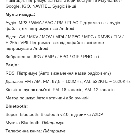
Навігація: підтримує всі Навігатори доступні в PlayMarket -
Google, IGO, NAVITEL, Sysgic і інші
Мультимедіа:
Аудіо: MP3 / WMA / AAC / RM / FLAC Підтримка всіх аудіо
файлів, які підтримуються Android
Відео: AVI / MKV / MOV / MP4 / MPEG / MPG / RMVB / FLV /
H.265 і VP9 Підтримка всіх відеофайлів, які може
підтримувати Android
Зображення: JPG / BMP / JEPG / GIF / PNG і т.і.
Радіо:
RDS: Підтримує (Авто визначення назва радіохвиль)
Діапазон FM / AM: FM: 87,5 ~ 108MHz; AM: 522KHz ~ 1620KHz
Кількість лунок пам'яті: FM: 18 каналів, AM: 12 каналів
Метод пошуку: Автоматичний або ручний
Bluetooth:
Версія Bluetooth: Bluetooth v2.0, підтримка A2DP
Музика Bluetooth:
Підтримує
Телефонна книга:
Підтримує