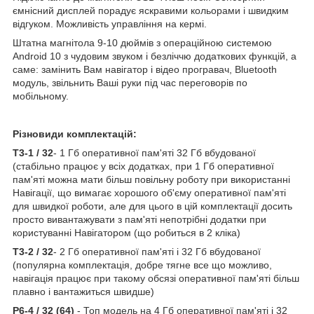
ємнісний дисплей порадує яскравими кольорами і швидким
відгуком. Можливість управління на кермі.
Штатна магнітола 9-10 дюймів з операційною системою
Android 10 з чудовим звуком і безліччю додаткових функцій, а
саме: замінить Вам навігатор і відео програвач, Bluetooth
модуль, звільнить Ваші руки під час переговорів по
мобільному.
Різновиди комплектацій:
Т3-1 / 32
- 1 Гб оперативної пам'яті 32 Гб вбудованої
(стабільно працює у всіх додатках, при 1 Гб оперативної
пам'яті можна мати більш повільну роботу при використанні
Навігації, що вимагає хорошого об'єму оперативної пам'яті
для швидкої роботи, але для цього в цій комплектації досить
просто вивантажувати з пам'яті непотрібні додатки при
користуванні Навігатором (що робиться в 2 кліка)
Т3-2 / 32
- 2 Гб оперативної пам'яті і 32 Гб вбудованої
(популярна комплектація, добре тягне все що можливо,
навігація працює при такому обсязі оперативної пам'яті більш
плавно і вантажиться швидше)
Р6-4 / 32 (64)
- Топ модель на 4 Гб оперативної пам'яті і 32