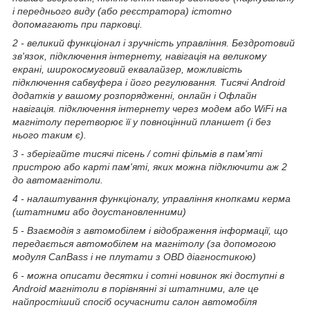
і переднього виду (або реєстратора) істотно
допомагають при парковці.
2 - великий функціонал і зручність управління. Бездротовий
зв'язок, підключення інтернету, навігація на великому
екрані, широкосмуговий еквалайзер, можливість
підключення сабвуфера і його регулювання. Тисячі Android
додатків у вашому розпорядженні, онлайн і Офлайн
навігація. підключення інтернету через модем або WiFi на
магнітолу перетворює її у повноцінний планшет (і без
нього таким є).
3 - зберігайте тисячі пісень / сотні фільмів в пам'яті
пристрою або карті пам'яті, яких можна підключити аж 2
до автомагнітоли.
4 - налаштування функціоналу, управління кнопками керма
(штатними або доустановленними)
5 - Взаємодія з автомобілем і відображення інформації, що
передається автомобілем на магнітолу (за допомогою
модуля CanBass і не плутати з OBD діагностикою)
6 - можна описати десятки і сотні новинок які доступні в
Android магнітоли в порівнянні зі штатними, але це
найпростіший спосіб осучаснити салон автомобіля