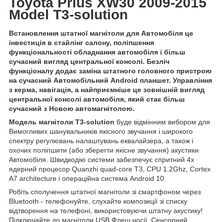
Toyota Prius XW30 2009-2015
Model T3-solution
Встановлення штатної магнітоли для Автомобіля це
інвестиція в стайлінг салону, поліпшення
функціональності обладнання автомобіля і більш
сучасний вигляд центральної консолі. Безліч
функціоналу додає заміна штатного головного пристрою
на сучасний Автомобільний Android планшет. Управління
з керма, навігація, а найприємніше це зовнішній вигляд
центральної консолі автомобіля, який стає більш
сучасний з Новою автомагнітолою.
Модель магнітоли T3-solution
буде відмінним вибором для
Вимогливих шанувальників якісного звучання і широкого
спектру регулювань налаштувань еквалайзера, а також і
охочих поліпшити (або зберегти якісне звучання) акустики
Автомобіля. Швидкодію системи забезпечує спритний 4х
ядерний процесор Quanzhi quad-core T3, CPU 1.2Ghz, Cortex
A7 architecture і операційна система Android 10.
Робіть сполучення штатної магнітоли зі смартфоном через
Bluetooth - телефонуйте, слухайте композиції зі списку
відтворення на телефоні, використовуючи штатну акустику!
Підключайте до магнітоли USB Флеш носії. Сенсорний