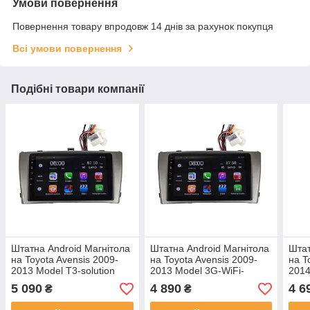
Умови повернення
Повернення товару впродовж 14 днів за рахунок покупця
Всі умови повернення
Подібні товари компанії
Штатна Android Магнітола
Штатна Android Магнітола
Штат
на Toyota Avensis 2009-
на Toyota Avensis 2009-
на T
2013 Model T3-solution
2013 Model 3G-WiFi-
2014
solution
solut
5 090
4 890
4 6
₴
₴