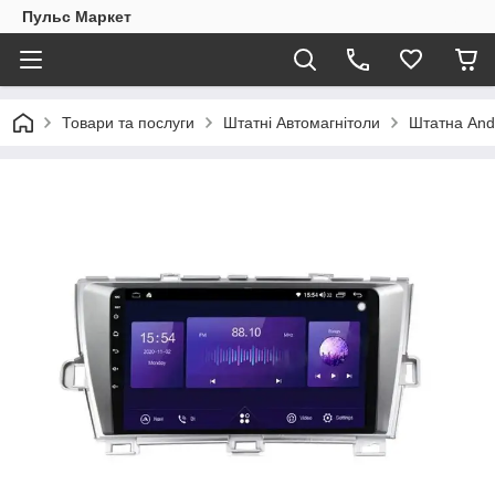
Пульс Маркет
Товари та послуги
Штатні Автомагнітоли
Штатна Andr