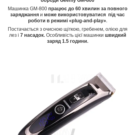
бороди Geemy GM-800
Машинка GM-800
працює до 60 хвилин за повного
заряджання
и
може використовуватися під час
роботи в режимі «plug-and-play»
.
Постачається з очисною щіткою, гребенем, олією для
лез і
7 насадок.
Особливість цієї машинки
швидкий
заряд 1.5 години.