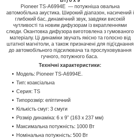
Вт) 6 х 9
Pioneer TS-A6994E ― потужніша овальна
автомобільна акустика. Широкий діапазон, насичений і
глибокий бас, динамічний звук, завдяки високій
чутливості та новим дифузорам із вкрапленнями
слюди. Окантовка дифузора виготовлена з гумованого
матеріалу. Ці динаміки звучать якісно та голосно від
штатної магнітоли, а також призначені для під'єднання
до автомобільного підсилювача та прослуховування
гучного, потужного баса.
Технічні характеристики:
Модель: Pioneer TS-A6994E.
Тип: коаксіальна
Серия: TS
Типорозмір: еліптичний
Кількість смуг: 3 смуги
Розмір динаміка: 6 x 9" (163 x 237 мм)
Максимальна потужність: 1000 Вт
Номінальна потужність: 500 Вт