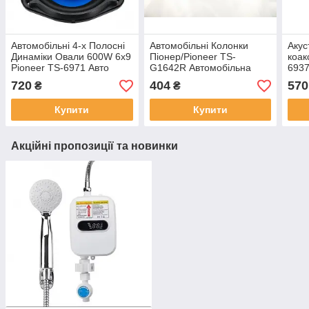
Автомобільні 4-х Полосні
Автомобільні Колонки
Акус
Динаміки Овали 600W 6x9
Піонер/Pioneer TS-
коак
Pioneer TS-6971 Авто
G1642R Автомобільна
6937
Колонки акустика Піонер
Акустика 16(см) 750 (Вт)
720
404
570
₴
₴
Купити
Купити
Акційні пропозиції та новинки