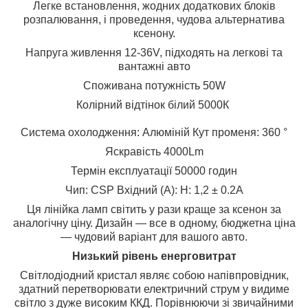
Легке встановлення, жодних додаткових блоків
розпалювання, і проведення, чудова альтернатива
ксенону.
Напруга живлення 12-36V, підходять на легкові та
вантажні авто
Споживана потужність 50W
Колірний відтінок білий 5000К
Система охолодження: Алюміній Кут променя: 360 °
Яскравість 4000Lm
Термін експлуатації 50000 годин
Чип: CSP Вхідний (А): Н: 1,2 ± 0.2A
Ця лінійка ламп світить у рази краще за ксенон за
аналогічну ціну. Дизайн — все в одному, бюджетна ціна
— чудовий варіант для вашого авто.
Низький рівень енерговитрат
Світлодіодний кристал являє собою напівпровідник,
здатний перетворювати електричний струм у видиме
світло з дуже високим ККД. Порівнюючи зі звичайними