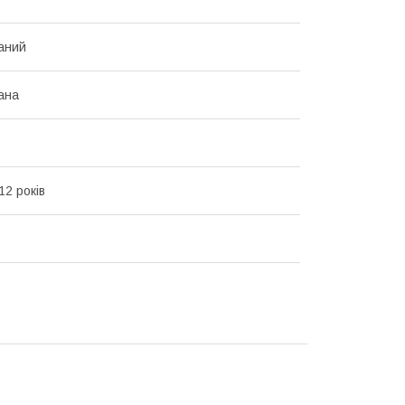
аний
ана
12 років