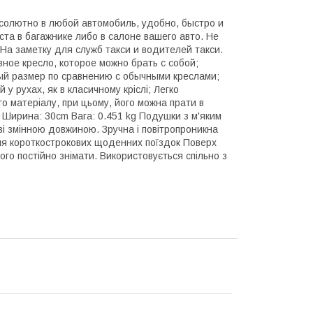
бсолютно в любой автомобиль, удобно, быстро и
та в багажнике либо в салоне вашего авто. Не
На заметку для служб такси и водителей такси.
ное кресло, которое можно брать с собой;
ый размер по сравнению с обычными креслами;
у рухах, як в класичному кріслі; Легко
го матеріалу, при цьому, його можна прати в
. Ширина: 30cm Вага: 0.451 kg Подушки з м'яким
 зі змінною довжиною. Зручна і повітропроникна
для короткострокових щоденних поїздок Поверх
го постійно знімати. Використовується спільно з