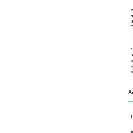
А
н
и
П
Н
Н
в
п
н
о
к
р
Х
Б