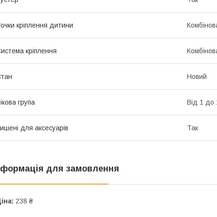
очки кріплення дитини
Комбінов
истема кріплення
Комбінов
Стан
Новий
ікова група
Від 1 до 
ишені для аксесуарів
Так
нформація для замовлення
іна:
238 ₴