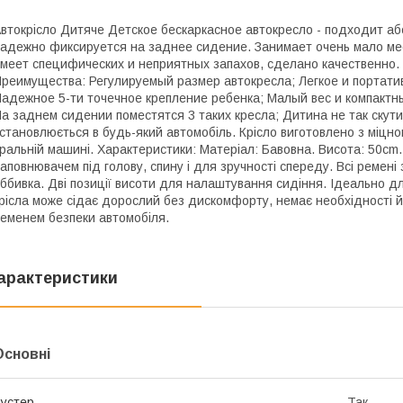
втокрісло Дитяче Детское бескаркасное автокресло - подходит а
адежно фиксируется на заднее сидение. Занимает очень мало мес
меет специфических и неприятных запахов, сделано качественно. 
реимущества: Регулируемый размер автокресла; Легкое и портатив
адежное 5-ти точечное крепление ребенка; Малый вес и компактн
а заднем сидении поместятся 3 таких кресла; Дитина не так скутий 
становлюється в будь-який автомобіль. Крісло виготовлено з міцно
ральній машині. Характеристики: Матеріал: Бавовна. Висота: 50cm
аповнювачем під голову, спину і для зручності спереду. Всі ремені
ббивка. Дві позиції висоти для налаштування сидіння. Ідеально 
рісла може сідає дорослий без дискомфорту, немає необхідності йо
еменем безпеки автомобіля.
арактеристики
Основні
устер
Так