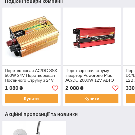
Подібні товари компанії
Перетворювач AC/DC SSK
Перетворювач струму
Пер
500W 24V Перетворювач
інвертор Powerone Plus
DC/D
Постійного Струму з 24V
AC/DC 2000W 12V АВТО
12В
220V Інвертор
ІНВЕРТОР
1 080
2 088
330
₴
₴
Автомобільний
Купити
Купити
Акційні пропозиції та новинки