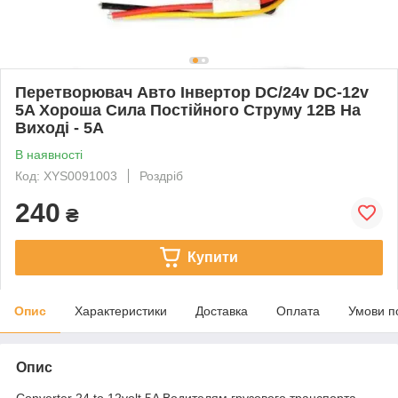
Перетворювач Авто Інвертор DC/24v DC-12v
5A Хороша Сила Постійного Струму 12В На
Виході - 5А
В наявності
Код: XYS0091003
Роздріб
240
₴
Купити
Опис
Характеристики
Доставка
Оплата
Умови п
Опис
Converter 24 to 12volt 5A Водителям грузового транспорта