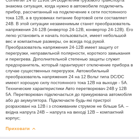
знакома ситуация, когда нужно в автомобиле подключить
прибор, рассчитанный на подключение к сети постоянного
тока 12В, а в грузовиках питание бортовой сети составляет
24В. В этой ситуации незаменимым станет преобразователь
напряжения 24-12В (инвертор 24-12В, конвертор 24-12В). Его
легко установить и начать пользоваться, имеет небольшой
вес и компактные размеры, он всегда под рукой.
Преобразователь напряжения 24-12В имеет защиту от
перегрузки, неправильной полярности, короткого замыкания
и перегрева. Дополнительной степенью защиты служит
предохранитель, который гарантируют отключение прибора в
случае существенных перегрузок. Автомобильный
преобразователь напряжения 24 на 12 Вольт типа DC/DC
имеют хорошую силу постоянного тока 12В на выходе - 5А.
Технические характеристики Авто перетворювач 24В у 12В
5А. Перетворювач підключається до прикурювача автомобіля
або до акумулятора. Підключаєте будь-які пристрої
розраховані на 12В і з споживаним струмом не більше 5А. –
вхідна напруга 24В – напруга на виході 12В – компактний
корпус;
Приховати