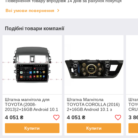
Повернення товару впродовж 14 днів за рахунок покупця
Всі умови повернення
Подібні товари компанії
Штатна магнітола для
Штатна Магнітола
Штат
TOYOTA (2008-
TOYOTA COROLLA (2016)
TOY
2013)2+16GB Android 10.1
2+16GB Android 10.1 з
CRU
Оснащений Спеціальними
Підтримкою Wi-fi, GPS і
Andr
4 051
4 051
3 8
₴
₴
Відео - і Аудіороз'ємами
Bluetooth Модуля
Wi-F
Купити
Купити