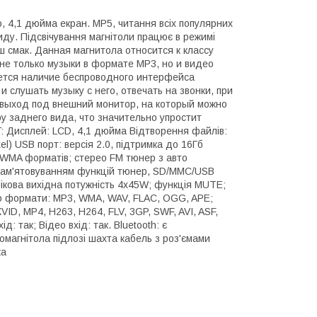
о, 4,1 дюйма екран. MP5, читання всіх популярних
ду. Підсвічування магнітоли працює в режимі
 смак. Данная магнитола относится к классу
не только музыки в формате МР3, но и видео
ется наличие беспроводного интерфейса
лушать музыку с него, отвечать на звонки, при
выход под внешний монитор, на который можно
ру заднего вида, что значительно упростит
T: Дисплей: LCD, 4,1 дюйма Відтворення файлів:
l) USB порт: версія 2.0, підтримка до 16Гб
і WMA форматів; стерео FM тюнер з авто
апам'ятовуванням функцій тюнер, SD/MMC/USB
ікова вихідна потужність 4х45W; функція MUTE;
удіо формати: MP3, WMA, WAV, FLAC, OGG, APE;
D, MP4, H263, H264, FLV, 3GP, SWF, AVI, ASF,
д: так; Відео вхід: так. Bluetooth: є
втомагнітола підлозі шахта кабель з роз'ємами
ка