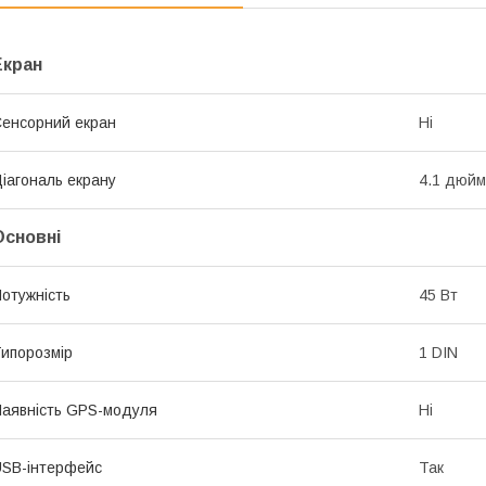
Екран
енсорний екран
Ні
іагональ екрану
4.1 дюйм
Основні
отужність
45 Вт
ипорозмір
1 DIN
аявність GPS-модуля
Ні
SB-інтерфейс
Так