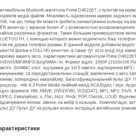
втомобільна Bluetooth магнітола Prime D4022BT, з пультом на керм
орматів медіа файлів. Можливість підключення камери заднього ви
GB, так що тепер Ви можете зробити налаштування кольору на ваш
П5 монитор с экраном более 4" с возможностью воспроизведения 
айлов различных форматов. Также большим преимуществом явля
LUETOOTH, с помощью которого можно подключать Ваш телефон и с
том не держа телефон руками. В данной модели добавили видео 
ывести фильм в FULL HD качестве, а также тут есть вход под каме
арковку вашего авто. Характеристики автомагнітоли Prime D4022B
VI/DVIX/MP4/MP3/Jpeg/WMA і ін; Формат відео: 1080P (1920x108 Pixe
ам'яті; SD/MMC слот, підтримка до 16Гб пам'яті, відтворення МР3 
кануванням; 18 передвстановлених станцій; виключення з авто з
ежиму; попередньо еквалайзер; багатофункціональний пульт ДУ; П
роцесор - mtk-8.3 Prime Media лінійний вихід RCA Відео і звук; А
ідео формати: RM, RMVB, DVD(VOB), VCD(DAT), MP1, MP2, DIVX, XVI
JPEG; Еквалайзер: є, Flat, Jazz, Rock, POP, Classic, LOUD; Відеовихі
ідсвічування кнопок: змінна, на вибір 6 кольорів.. Комплектація: а
ульт ДУ Пульт ДУ на рульове колесо інструкція англійською упаков
арактеристики