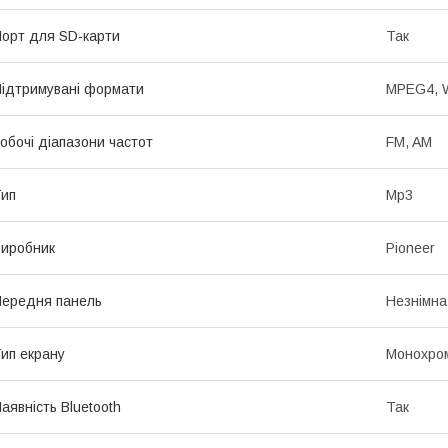
орт для SD-карти
Так
ідтримувані формати
MPEG4, W
обочі діапазони частот
FM, AM
ип
Mp3
иробник
Pioneer
ередня панель
Незнімна
ип екрану
Монохро
аявність Bluetooth
Так