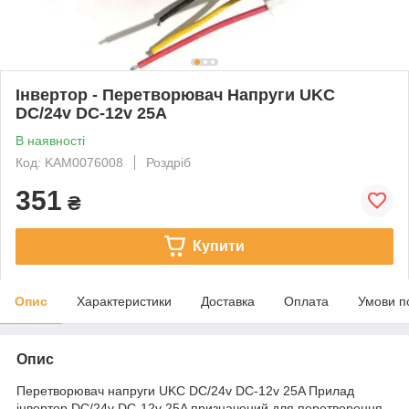
Інвертор - Перетворювач Напруги UKC
DC/24v DC-12v 25A
В наявності
Код: KAM0076008
Роздріб
351
₴
Купити
Опис
Характеристики
Доставка
Оплата
Умови п
Опис
Перетворювач напруги UKC DC/24v DC-12v 25A Прилад
інвертор DC/24v DC-12v 25A призначений для перетворення