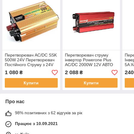
Перетворювач AC/DC SSK
Перетворювач струму
Пере
500W 24V Перетворювач
інвертор Powerone Plus
Інве
Постійного Струму з 24V
AC/DC 2000W 12V АВТО
5A 
220V Інвертор
ІНВЕРТОР
Пост
1 080
2 088
240
₴
₴
Автомобільний
Вихо
Купити
Купити
Про нас
98% позитивних з 62 відгуків за рік
Працює з 10.09.2021