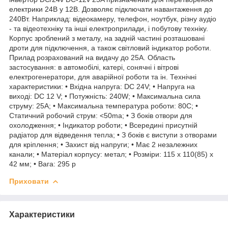
електрики 24В у 12В. Дозволяє підключати навантаження до
240Вт. Наприклад: відеокамеру, телефон, ноутбук, різну аудіо
- та відеотехніку та інші електроприлади, і побутову техніку.
Корпус зроблений з металу, на задній частині розташовані
дроти для підключення, а також світловий індикатор роботи.
Прилад розрахований на видачу до 25А. Область
застосування: в автомобілі, катері, сонячні і вітрові
електрогенератори, для аварійної роботи та ін. Технічні
характеристики: • Вхідна напруга: DC 24V; • Напруга на
виході: DC 12 V; • Потужність: 240W; • Максимальна сила
струму: 25A; • Максимальна температура роботи: 80С; •
Статичний робочий струм: <50ma; • З боків отвори для
охолодження; • Індикатор роботи; • Всередині присутній
радіатор для відведення тепла; • З боків є виступи з отворами
для кріплення; • Захист від напруги; • Має 2 незалежних
канали; • Матеріал корпусу: метал; • Розміри: 115 х 110(85) х
42 мм; • Вага: 295 р
Приховати
Характеристики