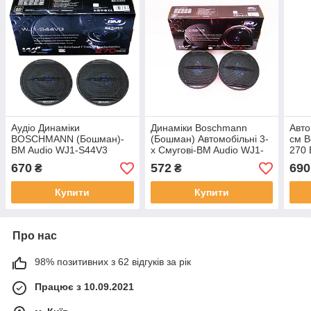
Аудіо Динаміки
Динаміки Boschmann
Авто
BOSCHMANN (Бошман)-
(Бошман) Автомобільні 3-
см 
BM Audio WJ1-S44V3
х Смугові-BM Audio WJ1-
270 
(270W) Акустика 10 см
S55V3 (300W) Акустика 13
670
572
690
₴
₴
(см)
Купити
Купити
Про нас
98% позитивних з 62 відгуків за рік
Працює з 10.09.2021