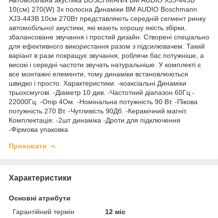
10(см) 270(W) 3х полосна Динаміки BM AUDIO Boschmann
XJ3-443B 10см 270Вт представляють середній сегмент ринку
автомобільної акустики, які мають хорошу якість збірки,
збалансоване звучання і простий дизайн. Створені спеціально
для ефективного використання разом з підсилювачем. Такий
варіант в рази покращує звучання, роблячи бас потужніше, а
високі і середні частоти звучать натуральніше. У комплекті є
все монтажні елементи, тому динаміки встановлюються
швидко і просто. Характеристики: -коаксіальні Динаміки
трьохсмугові. -Діаметр 10 див. -Частотний діапазон 60Гц -
22000Гц. -Опір 4Ом. -Номінальна потужність 90 Вт. -Пікова
потужність 270 Вт. -Чутливість 90Дб. -Керамічний магніт.
Комплектація: -2шт динаміка -Дроти для підключення
-Фірмова упаковка
Приховати
Характеристики
Основні атрибути
Гарантійний термін
12 міс