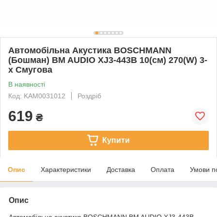
Автомобільна Акустика BOSCHMANN
(Бошман) BM AUDIO XJ3-443B 10(см) 270(W) 3-
х Смугова
В наявності
Код: KAM0031012
Роздріб
619
₴
Купити
Опис
Характеристики
Доставка
Оплата
Умови п
Опис
Автомобільна акустика BOSCHMANN BM AUDIO XJ3-443B